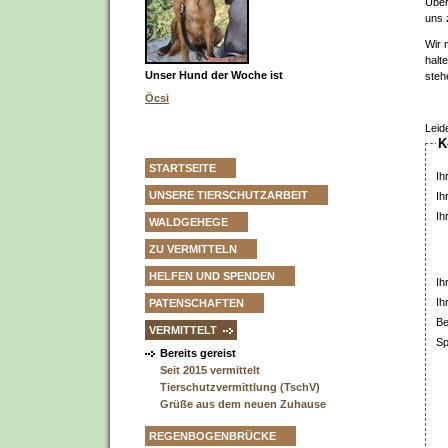
Über
uns 
Wir 
halt
Unser Hund der Woche ist
steh
Öcsi
Leid
K
STARTSEITE
Ih
UNSERE TIERSCHUTZARBEIT
Ih
Ih
WALDGEHEGE
ZU VERMITTELN
HELFEN UND SPENDEN
Ih
Ih
PATENSCHAFTEN
Be
VERMITTELT
Sp
Bereits gereist
Seit 2015 vermittelt
Tierschutzvermittlung (TschV)
Grüße aus dem neuen Zuhause
REGENBOGENBRÜCKE