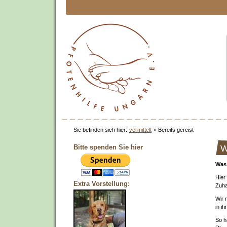
Sie befinden sich hier:
vermittelt
»
Bereits gereist
Bitte spenden Sie hier
W
Was 
Hier
Extra Vorstellung:
Zuha
Wir 
in i
So h