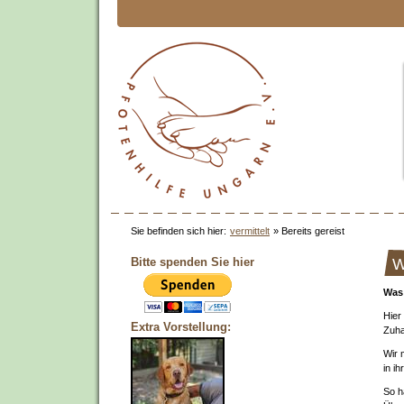
Sie befinden sich hier:
vermittelt
»
Bereits gereist
Bitte spenden Sie hier
W
Was 
Hier
Extra Vorstellung:
Zuha
Wir 
in i
So h