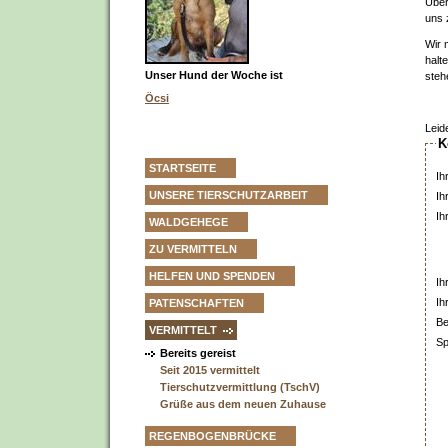
Über
uns 
Wir 
halt
Unser Hund der Woche ist
steh
Öcsi
Leid
K
STARTSEITE
Ih
UNSERE TIERSCHUTZARBEIT
Ih
Ih
WALDGEHEGE
ZU VERMITTELN
HELFEN UND SPENDEN
Ih
Ih
PATENSCHAFTEN
Be
VERMITTELT
Sp
Bereits gereist
Seit 2015 vermittelt
Tierschutzvermittlung (TschV)
Grüße aus dem neuen Zuhause
REGENBOGENBRÜCKE