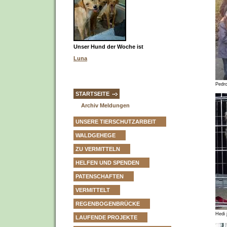
Unser Hund der Woche ist
Luna
Pedr
STARTSEITE
Archiv Meldungen
UNSERE TIERSCHUTZARBEIT
WALDGEHEGE
ZU VERMITTELN
HELFEN UND SPENDEN
PATENSCHAFTEN
VERMITTELT
REGENBOGENBRÜCKE
Hedi 
LAUFENDE PROJEKTE