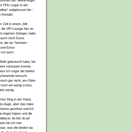
ekommen bin. Meine Angst
der PHU sogar in der
telbar“ aufgekreuzt bin -
n Kontakt.
er Zeit in einem „Mit-
 die VIP-Lounge hier im
nem eigenen Zwinger, habe
 auch noch Extra-
it, die ein Tierheim-
t und Extra-
 ich auch.
Weile gebraucht habe, bis
ehr vertrauen konnte,
dass ich sogar die beiden
ochenende besucht
 noch gar nicht, am Gitter
r noch ein wenig scheu,
lein wenig.
ches Ding in der Hand,
ßes Auge, aber das habe
 Damen gesehen und ich
ne Angst haben und die
ltazar, da bist du ja!
ann bin ich mal
aut, was die beiden da