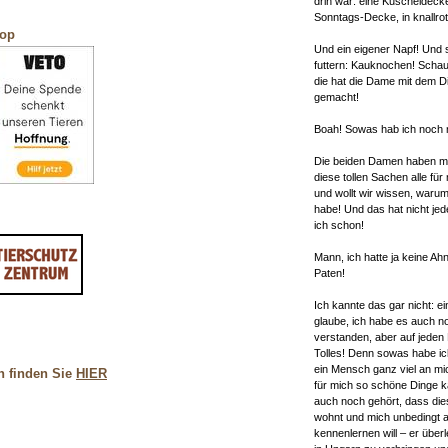
drin war: eine Kuscheldeck
Sonntags-Decke, in knallrot
hop
Und ein eigener Napf! Und
futtern: Kauknochen! Schau
die hat die Dame mit dem 
gemacht!
Boah! Sowas hab ich noch n
Die beiden Damen haben mi
diese tollen Sachen alle für
und wollt wir wissen, warum
habe! Und das hat nicht jed
ich schon!
Mann, ich hatte ja keine Ah
Paten!
Ich kannte das gar nicht: e
glaube, ich habe es auch no
verstanden, aber auf jeden 
Tolles! Denn sowas habe ich
ein Mensch ganz viel an mi
n finden Sie
HIER
für mich so schöne Dinge k
auch noch gehört, dass die
wohnt und mich unbedingt 
kennenlernen will – er über