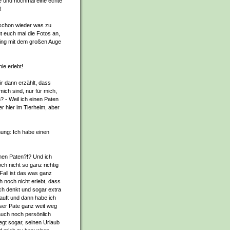
e und nochmal eine echte
!
 schon wieder was zu
t euch mal die Fotos an,
Ding mit dem großen Auge
ie erlebt!
r dann erzählt, dass
 mich sind, nur für mich,
? - Weil ich einen Paten
er hier im Tierheim, aber
nung: Ich habe einen
inen Paten?!? Und ich
ch nicht so ganz richtig
Fall ist das was ganz
 noch nicht erlebt, dass
ch denkt und sogar extra
auft und dann habe ich
ser Pate ganz weit weg
auch noch persönlich
legt sogar, seinen Urlaub