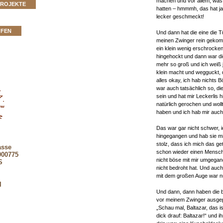
machen und vor allem, was 
PROJEKTE
hatten – hmmmh, das hat j
lecker geschmeckt!
FFEN
Und dann hat die eine die Tü
meinen Zwinger rein gekom
ein klein wenig erschrocken
hingehockt und dann war di
mehr so groß und ich weiß 
klein macht und wegguckt, d
alles okay, ich hab nichts
war auch tatsächlich so, die
sein und hat mir Leckerlis h
natürlich gerochen und wol
haben und ich hab mir auch
Das war gar nicht schwer, i
hingegangen und hab sie mir
stolz, dass ich mich das ge
asse
schon wieder einen Mensch
900775
nicht böse mit mir umgegan
S
nicht bedroht hat. Und auc
mit dem großen Auge war nur
l
Und dann, dann haben die b
vor meinem Zwinger ausgep
„Schau mal, Baltazar, das ist
dick drauf: Baltazar!“ und i