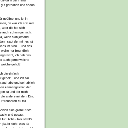
die da in der Hand
a gut gerochen und soooo
r geöffnet und ist in
men, da war ich erst mal
, aber die hat sich
e auch schon gar nicht
ja, wenn sich jemand
ann sagt der mir: es ist
 Böses im Sinn… und das
 wollte nur freundlich
ingereicht, ich hab das
lte auch gerne welche
 welche geholt!
ch bin einfach
 geholt – und ich bin
traut habe und so hab ich
en kennengelernt, der
gen ist und der mich
h die andere mit dem Ding
 freundlich zu mir.
eiden eine große Kiste
ackt und gesagt:
 für Dich! – hier steht’s
hr glaubt nicht, was da