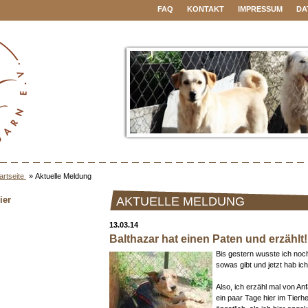
FAQ
KONTAKT
IMPRESSUM
DA
artseite
»
Aktuelle Meldung
ier
AKTUELLE MELDUNG
13.03.14
Balthazar hat einen Paten und erzählt!
Bis gestern wusste ich noch
sowas gibt und jetzt hab ich
Also, ich erzähl mal von Anf
ein paar Tage hier im Tier