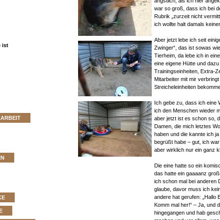
ängstlich, als ich hier ang
war so groß, dass ich bei 
Rubrik „zurzeit nicht vermit
ich wollte halt damals keine
Aber jetzt lebe ich seit einig
ist
Zwinger“, das ist sowas wie
Tierheim, da lebe ich in ei
eine eigene Hütte und dazu
Trainingseinheiten, Extra-Ze
Mitarbeiter mit mir verbring
Streicheleinheiten bekomme
Ich gebe zu, dass ich eine 
ich den Menschen wieder m
ZARBEIT
aber jetzt ist es schon so, 
Damen, die mich letztes W
haben und die kannte ich ja
begrüßt habe – gut, ich wa
aber wirklich nur ein ganz k
EN
Die eine hatte so ein komis
das hatte ein gaaaanz gro
ich schon mal bei anderen
glaube, davor muss ich kei
andere hat gerufen: „Hallo Ba
KE
Komm mal her!“ – Ja, und d
E
hingegangen und hab gesch