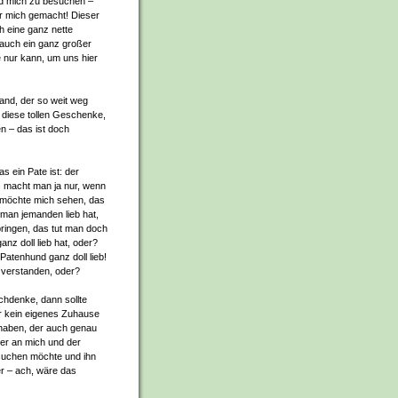
nd mich zu besuchen –
r mich gemacht! Dieser
h eine ganz nette
 auch ein ganz großer
e nur kann, um uns hier
mand, der so weit weg
r diese tollen Geschenke,
n – das ist doch
as ein Pate ist: der
 macht man ja nur, wenn
 möchte mich sehen, das
man jemanden lieb hat,
rbringen, das tut man doch
nz doll lieb hat, oder?
 Patenhund ganz doll lieb!
g verstanden, oder?
chdenke, dann sollte
er kein eigenes Zuhause
 haben, der auch genau
ner an mich und der
suchen möchte und ihn
er – ach, wäre das