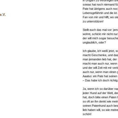
in Ungarn zu verbringen u
sowas hat noch niemand fü
Pate hat übrigens auch noc
Lebensgefährtin und die ist
e.V.
Fan von mir und hilft, wo si
zu unterstützen!
Stellt euch das mal vor: je
wohnt, schickt mir nicht nu
der will mich sogar besuche
unglaublich, oder?
Ich glaube, ich weiß jetzt, w
macht Geschenke, und das
man jemanden lieb hat, der
macht man auch nur, wenn 
und der will Zeit mit mir ve
auch nur, wenn man einen ga
Aaalso: ein Pate hat seinen
– Das habe ich doch richti
Ja, wenn ich so darüber na
jeder Hund auf der Welt, d
hat, doch bitte einen Paten
so oft an ihn denkt wie mei
seinen Patenhund auch be
lieb haben will, so wie mein
schön!