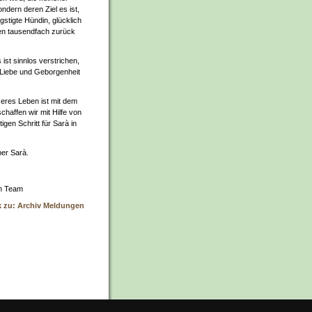
ndern deren Ziel es ist,
stigte Hündin, glücklich
en tausendfach zurück
 ist sinnlos verstrichen,
in Liebe und Geborgenheit
sseres Leben ist mit dem
haffen wir mit Hilfe von
gen Schritt für Sarà in
er Sarà.
rn Team
k zu: Archiv Meldungen