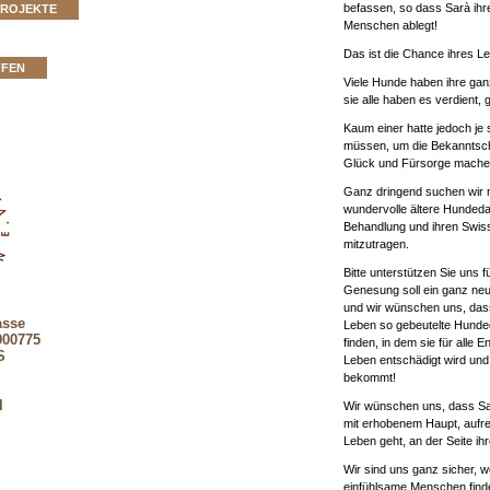
befassen, so dass Sarà ihr
PROJEKTE
Menschen ablegt!
Das ist die Chance ihres L
FFEN
Viele Hunde haben ihre ga
sie alle haben es verdient, 
Kaum einer hatte jedoch je
müssen, um die Bekanntsch
Glück und Fürsorge machen
Ganz dringend suchen wir n
wundervolle ältere Hundedam
Behandlung und ihren Swis
mitzutragen.
Bitte unterstützen Sie uns f
Genesung soll ein ganz neu
und wir wünschen uns, dass
asse
Leben so gebeutelte Hund
900775
finden, in dem sie für alle 
S
Leben entschädigt wird und
bekommt!
l
Wir wünschen uns, dass Sa
mit erhobenem Haupt, aufre
Leben geht, an der Seite i
Wir sind uns ganz sicher, 
einfühlsame Menschen finden