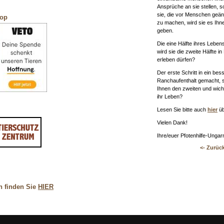
Ansprüche an sie stellen, so
sie, die vor Menschen geäng
hop
zu machen, wird sie es Ihn
geben.
Die eine Hälfte ihres Lebens
wird sie die zweite Hälfte 
erleben dürfen?
Der erste Schritt in ein be
Ranchaufenthalt gemacht, sc
Ihnen den zweiten und wichti
ihr Leben?
Lesen Sie bitte auch
hier
üb
Vielen Dank!
Ihre/euer Pfotenhilfe-Unga
<- Zurüc
n finden Sie
HIER