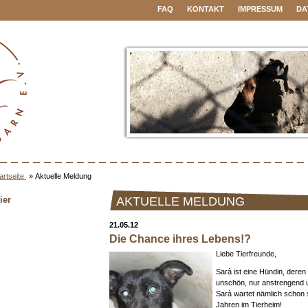
FAQ
KONTAKT
IMPRESSUM
DA
artseite
»
Aktuelle Meldung
ier
AKTUELLE MELDUNG
21.05.12
Die Chance ihres Lebens!?
Liebe Tierfreunde,
Sarà ist eine Hündin, deren
unschön, nur anstrengend 
Sarà wartet nämlich schon s
Jahren im Tierheim!