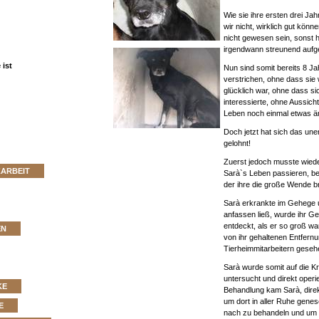
Wie sie ihre ersten drei Ja
wir nicht, wirklich gut kön
nicht gewesen sein, sonst h
irgendwann streunend auf
ist
Nun sind somit bereits 8 J
verstrichen, ohne dass sie 
glücklich war, ohne dass si
interessierte, ohne Aussicht
Leben noch einmal etwas ä
Doch jetzt hat sich das une
gelohnt!
Zuerst jedoch musste wied
ZARBEIT
Sarà`s Leben passieren, be
der ihre die große Wende br
Sarà erkrankte im Gehege u
anfassen ließ, wurde ihr G
entdeckt, als er so groß wa
EN
von ihr gehaltenen Entfern
Tierheimmitarbeitern gese
Sarà wurde somit auf die K
untersucht und direkt operi
KE
Behandlung kam Sarà, direk
um dort in aller Ruhe gene
E
nach zu behandeln und um si