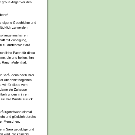
e große Angst vor den
ebens!
nz eigene Geschichte und
glücklich zu werden.
 so lange ausharren
aft mit Zuneigung,
 zu dürfen wie Sarà.
un liebe Paten für diese
e, die uns helfen, ihre
s Ranch Aufenthalt
ür Sarà, denn nach ihrer
er Abschnitt beginnen
 wir für diese vom
edame ein Zuhause
Entbehrungen in ihrem
 sie ihre Würde zurück
rà irgendwann einmal
cht und glücklich durchs
hrer Menschen.
wenn Sarà geduldige und
 wird, die keinerlei