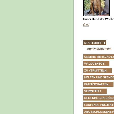
Unser Hund der Woche 
Öcsi
STARTSEITE
Archiv Meldungen
UNSERE TIERSCHUT
WALDGEHEGE
ZU VERMITTELN
HELFEN UND SPEND
PATENSCHAFTEN
VERMITTELT
REGENBOGENBRÜC
LAUFENDE PROJEKT
ABGESCHLOSSENE 