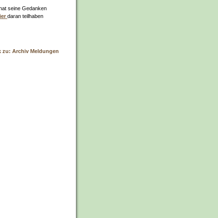
onat seine Gedanken
ier
daran teilhaben
k zu: Archiv Meldungen