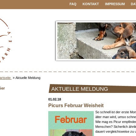
FAQ
KONTAKT
IMPRESSUM
DA
artseite
»
Aktuelle Meldung
ier
AKTUELLE MELDUNG
01.02.18
Picurs Februar Weisheit
So schnell ist der erste Mo
älter man wird, umso schne
Wie mag es Picur empfinden
Menschen? Sicherlich ähnli
dauert vergleichsweise zu 