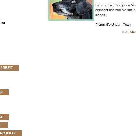
Picur hat sich wie jeden M
gemacht und möchte uns
h
lassen.
ist
Pfotenhilfe Ungarn Team
<- Zurüc
ZARBEIT
EN
KE
E
PROJEKTE