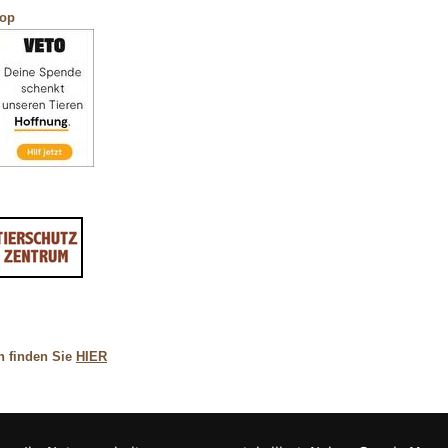
hop
n finden Sie
HIER