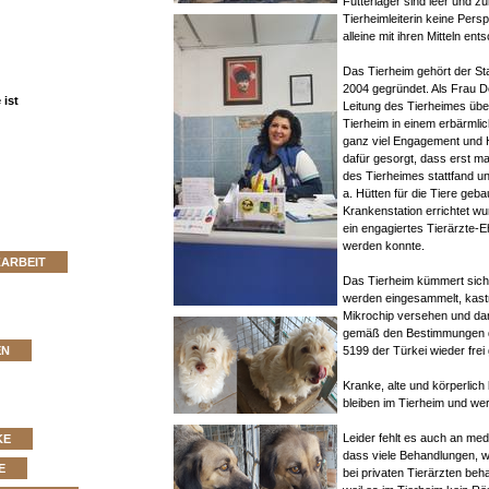
Futterlager sind leer und zur
Tierheimleiterin keine Persp
alleine mit ihren Mitteln en
Das Tierheim gehört der St
2004 gegründet. Als Frau D
ist
Leitung des Tierheimes üb
Tierheim in einem erbärmli
ganz viel Engagement und 
dafür gesorgt, dass erst m
des Tierheimes stattfand u
a. Hütten für die Tiere geb
Krankenstation errichtet w
ein engagiertes Tierärzte-E
werden konnte.
ZARBEIT
Das Tierheim kümmert sich
werden eingesammelt, kastri
Mikrochip versehen und da
gemäß den Bestimmungen d
5199 der Türkei wieder frei
EN
Kranke, alte und körperlich
bleiben im Tierheim und wer
Leider fehlt es auch an me
KE
dass viele Behandlungen, w
E
bei privaten Tierärzten be