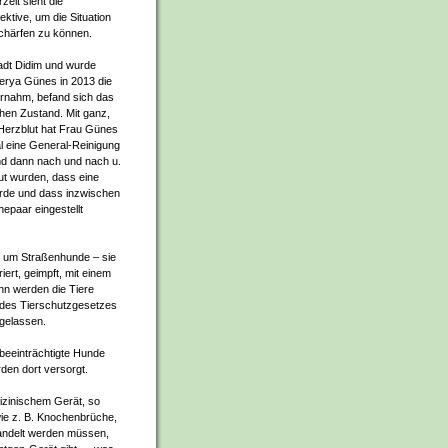
zeit sieht die
ektive, um die Situation
tschärfen zu können.
adt Didim und wurde
erya Günes in 2013 die
ernahm, befand sich das
chen Zustand. Mit ganz,
Herzblut hat Frau Günes
al eine General-Reinigung
nd dann nach und nach u.
aut wurden, dass eine
urde und dass inzwischen
hepaar eingestellt
 um Straßenhunde – sie
ert, geimpft, mit einem
nn werden die Tiere
es Tierschutzgesetzes
 gelassen.
 beeinträchtigte Hunde
den dort versorgt.
dizinischem Gerät, so
ie z. B. Knochenbrüche,
handelt werden müssen,