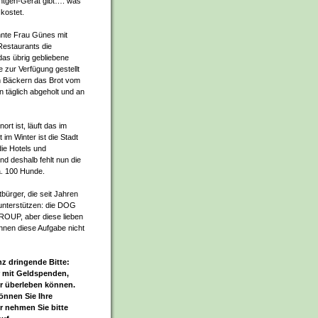
öntgen-Gerät gibt…. was
 kostet.
nte Frau Günes mit
Restaurants die
das übrig gebliebene
e zur Verfügung gestellt
en Bäckern das Brot vom
 täglich abgeholt und an
ort ist, läuft das im
im Winter ist die Stadt
ie Hotels und
d deshalb fehlt nun die
ca. 100 Hunde.
tbürger, die seit Jahren
unterstützen: die DOG
P, aber diese lieben
önnen diese Aufgabe nicht
z dringende Bitte:
er mit Geldspenden,
er überleben können.
önnen Sie Ihre
r nehmen Sie bitte