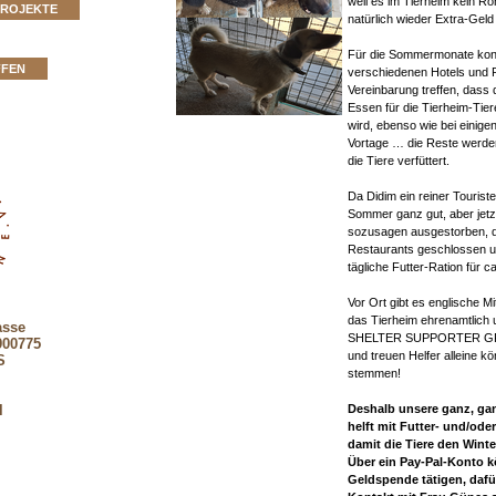
weil es im Tierheim kein R
PROJEKTE
natürlich wieder Extra-Geld
Für die Sommermonate kon
FFEN
verschiedenen Hotels und 
Vereinbarung treffen, dass 
Essen für die Tierheim-Tier
wird, ebenso wie bei einig
Vortage … die Reste werden
die Tiere verfüttert.
Da Didim ein reiner Touristen
Sommer ganz gut, aber jetzt 
sozusagen ausgestorben, d
Restaurants geschlossen un
tägliche Futter-Ration für 
Vor Ort gibt es englische Mi
das Tierheim ehrenamtlich 
asse
SHELTER SUPPORTER GROU
900775
und treuen Helfer alleine k
S
stemmen!
Deshalb unsere ganz, gan
l
helft mit Futter- und/od
damit die Tiere den Wint
Über ein Pay-Pal-Konto k
Geldspende tätigen, dafü