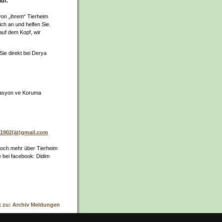
uf.
on „ihrem“ Tierheim
ich an und helfen Sie.
uf dem Kopf, wir
Sie direkt bei Derya
tasyon ve Koruma
1902(ät)gmail.com
noch mehr über Tierheim
ite bei facebook: Didim
k zu: Archiv Meldungen