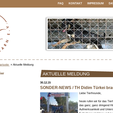
FAQ
KONTAKT
IMPRESSUM
DA
artseite
»
Aktuelle Meldung
ier
AKTUELLE MELDUNG
30.12.15
SONDER-NEWS / TH Didim Türkei brau
Liebe Tierfreunde,
heute rufen wir für das Tier
das ganz, ganz dringend Hil
Aufmerksamkeit und Unters