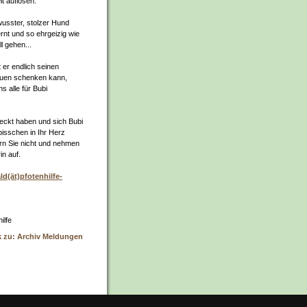
t auflösen.
wusster, stolzer Hund
ernt und so ehrgeizig wie
l gehen...
t er endlich seinen
auen schenken kann,
s alle für Bubi
eckt haben und sich Bubi
 bisschen in Ihr Herz
rn Sie nicht und nehmen
in auf.
ld(ät)pfotenhilfe-
ilfe
k zu: Archiv Meldungen