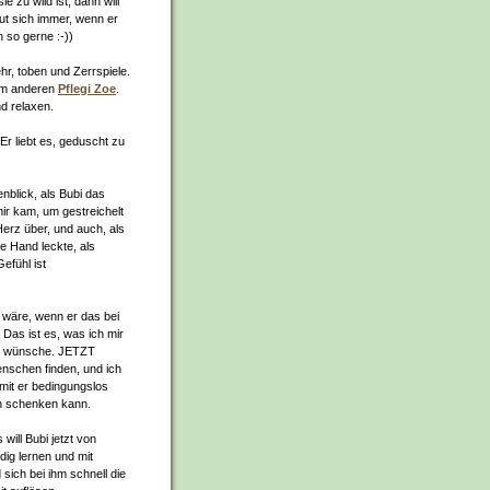
 zu wild ist, dann will
eut sich immer, wenn er
n so gerne :-))
hr, toben und Zerrspiele.
rem anderen
Pflegi Zoe
.
d relaxen.
Er liebt es, geduscht zu
blick, als Bubi das
ir kam, um gestreichelt
Herz über, und auch, als
 Hand leckte, als
efühl ist
s wäre, wenn er das bei
Das ist es, was ich mir
en wünsche. JETZT
nschen finden, und ich
mit er bedingungslos
n schenken kann.
will Bubi jetzt von
ig lernen und mit
 sich bei ihm schnell die