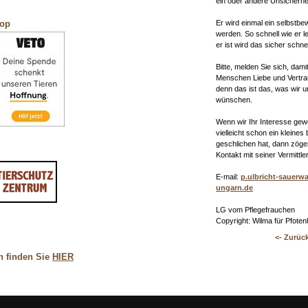
ein oder andere Unsicherhei
Er wird einmal ein selbstbe
hop
werden. So schnell wie er l
er ist wird das sicher schnel
Bitte, melden Sie sich, dami
Menschen Liebe und Vertr
denn das ist das, was wir un
wünschen.
Wenn wir Ihr Interesse gew
vielleicht schon ein kleines
geschlichen hat, dann zöge
Kontakt mit seiner Vermittler
E-mail:
p.ulbricht-sauerwa
ungarn.de
LG vom Pflegefrauchen
Copyright: Wilma für Pfotenh
<- Zurüc
n finden Sie
HIER