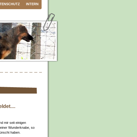
TENSCHUTZ
INTERN
det....
d mir seit einigen
kleiner Wunderknabe, so
wünscht haben.