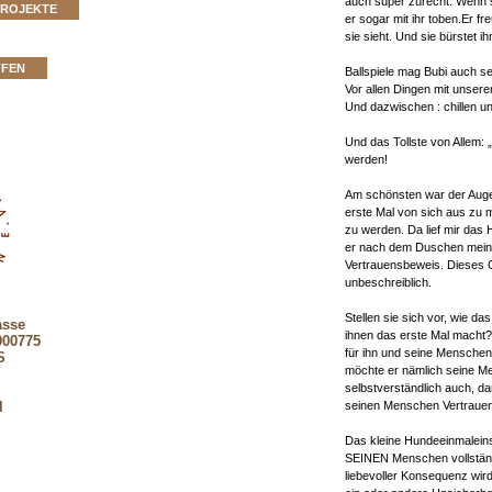
auch super zurecht. Wenn sie
PROJEKTE
er sogar mit ihr toben.Er fr
sie sieht. Und sie bürstet ih
FFEN
Ballspiele mag Bubi auch se
Vor allen Dingen mit unse
Und dazwischen : chillen un
Und das Tollste von Allem: „
werden!
Am schönsten war der Augen
erste Mal von sich aus zu m
zu werden. Da lief mir das 
er nach dem Duschen meine
Vertrauensbeweis. Dieses G
unbeschreiblich.
Stellen sie sich vor, wie da
asse
ihnen das erste Mal macht? 
900775
für ihn und seine Mensch
S
möchte er nämlich seine Me
selbstverständlich auch, da
seinen Menschen Vertraue
l
Das kleine Hundeeinmaleins 
SEINEN Menschen vollständ
liebevoller Konsequenz wird