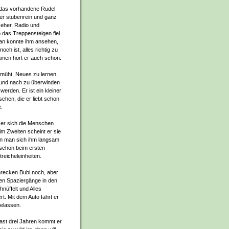
n das vorhandene Rudel
r er stubenrein und ganz
seher, Radio und
das Treppensteigen fiel
Man konnte ihm ansehen,
och ist, alles richtig zu
men hört er auch schon.
emüht, Neues zu lernen,
 und nach zu überwinden
werden. Er ist ein kleiner
chen, die er liebt schon
.
 er sich die Menschen
m Zweiten scheint er sie
n man sich ihm langsam
 schon beim ersten
Streicheleinheiten.
hrecken Bubi noch, aber
llen Spaziergänge in den
nüffelt und Alles
rt. Mit dem Auto fährt er
gelassen.
ast drei Jahren kommt er