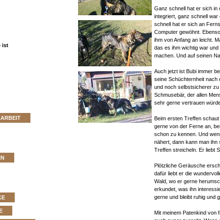
Ganz schnell hat er sich i
integriert, ganz schnell wa
schnell hat er sich an Fern
Computer gewöhnt. Ebenso 
ihm von Anfang an leicht. 
ist
das es ihm wichtig war und n
machen. Und auf seinen Na
Auch jetzt ist Bubi immer b
seine Schüchternheit nach
und noch selbstsicherer zu 
Schmusebär, der allen Mens
sehr gerne vertrauen würde
ZARBEIT
Beim ersten Treffen schaut
gerne von der Ferne an, bei
schon zu kennen. Und wen
nähert, dann kann man ihn
Treffen streicheln. Er liebt 
EN
Plötzliche Geräusche ersc
dafür liebt er die wundervo
Wald, wo er gerne herumsch
erkundet, was ihn interessie
gerne und bleibt ruhig und 
KE
E
Mit meinem Patenkind von f