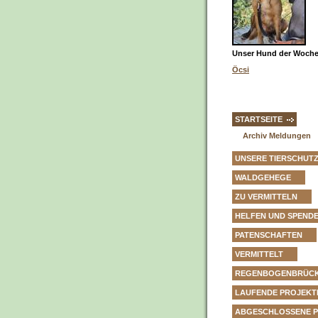
Unser Hund der Woche 
Öcsi
STARTSEITE
Archiv Meldungen
UNSERE TIERSCHUT
WALDGEHEGE
ZU VERMITTELN
HELFEN UND SPEND
PATENSCHAFTEN
VERMITTELT
REGENBOGENBRÜC
LAUFENDE PROJEKT
ABGESCHLOSSENE 