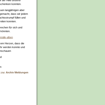
 der Hilfe unserer
 schenken konnten.
uen langjährigen aber
 gemacht, dass wir jedem
chtsstrumpf füllen und
eiten konnten.
prechen für sich und
 könnten.
m/alle-alben
zem Herzen, dass die
hr werden konnte und
Anschauen
nd
rn
k zu: Archiv Meldungen