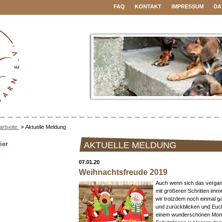
FAQ
KONTAKT
IMPRESSUM
DA
artseite
»
Aktuelle Meldung
ier
AKTUELLE MELDUNG
07.01.20
Weihnachtsfreude 2019
Auch wenn sich das verga
mit größeren Schritten imme
wir trotzdem noch einmal ga
und zurückblicken und Euch
einem wunderschönen Mome