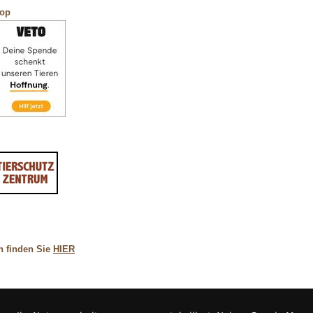
hop
n finden Sie
HIER