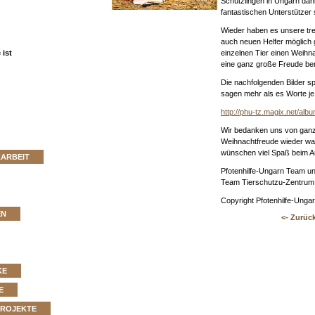
Schützlingen in Ungarn dank
fantastischen Unterstützer
Wieder haben es unsere tre
auch neuen Helfer möglich
ist
einzelnen Tier einen Weihna
eine ganz große Freude ber
Die nachfolgenden Bilder s
sagen mehr als es Worte je
http://phu-tz.magix.net/albu
Wir bedanken uns von gan
Weihnachtfreude wieder wa
wünschen viel Spaß beim 
ZARBEIT
Pfotenhilfe-Ungarn Team u
Team Tierschutzu-Zentrum
Copyright Pfotenhilfe-Unga
EN
<- Zurüc
KE
E
PROJEKTE