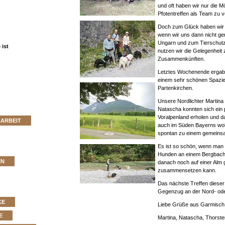
und oft haben wir nur die M
Pfotentreffen als Team zu v
Doch zum Glück haben wir j
wenn wir uns dann nicht g
Ungarn und zum Tierschut
ist
nutzen wir die Gelegenheit 
Zusammenkünften.
Letztes Wochenende ergab s
einem sehr schönen Spazie
Partenkirchen.
Unsere Nordlichter Martina 
Natascha konnten sich ein 
Voralpenland erholen und d
ZARBEIT
auch im Süden Bayerns woh
spontan zu einem gemeins
Es ist so schön, wenn man 
Hunden an einem Bergbach e
EN
danach noch auf einer Alm 
zusammensetzen kann.
Das nächste Treffen dieser 
Gegenzug an der Nord- oder
KE
Liebe Grüße aus Garmisch
E
Martina, Natascha, Thorst