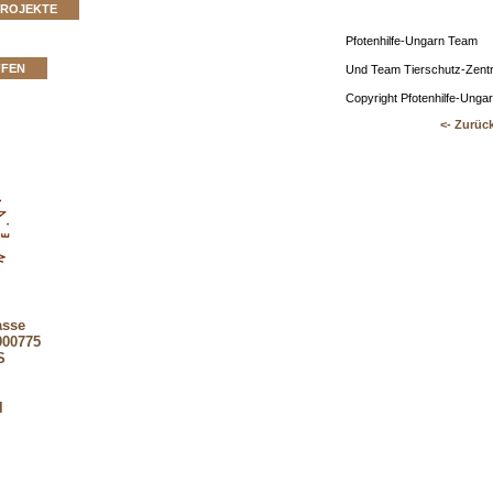
PROJEKTE
Pfotenhilfe-Ungarn Team
FFEN
Und Team Tierschutz-Zent
Copyright Pfotenhilfe-Unga
<- Zurüc
asse
900775
S
l