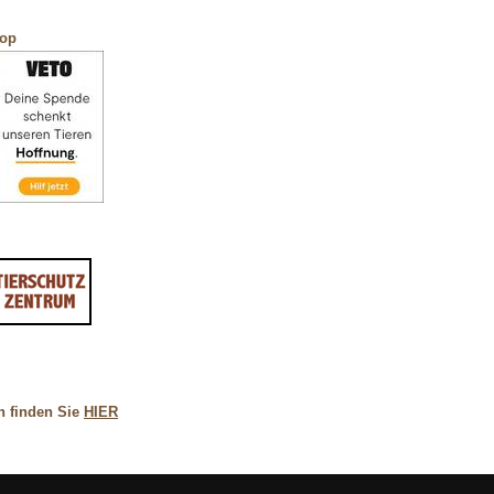
hop
n finden Sie
HIER