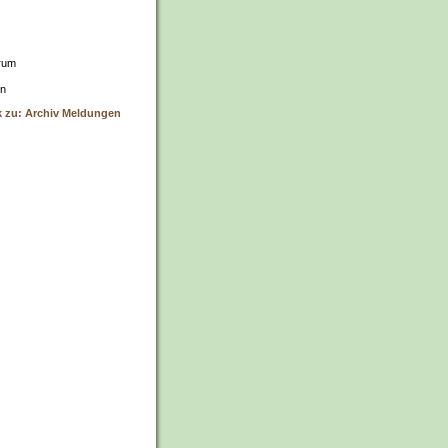
rum
rn
k zu: Archiv Meldungen