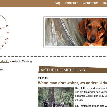
FAQ
KONTAKT
IMPRESSUM
DA
artseite
»
Aktuelle Meldung
ier
AKTUELLE MELDUNG
19.09.25
Wenn man dort wohnt, wo andere Url
Die PHU existiert nun bereit
und die Mitglieder des Vere
gesamte Gebiet der BRD un
verteilt.
Ein Treffen ist immer eine