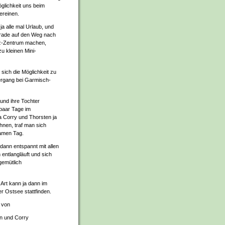
öglichkeit uns beim
ereinen.
a alle mal Urlaub, und
erade auf den Weg nach
z-Zentrum machen,
zu kleinen Mini-
ich die Möglichkeit zu
rgang bei Garmisch-
und ihre Tochter
paar Tage im
a Corry und Thorsten ja
nen, traf man sich
amen Tag.
dann entspannt mit allen
ntlangläuft und sich
gemütlich
Art kann ja dann im
 Ostsee stattfinden.
 von
en und Corry