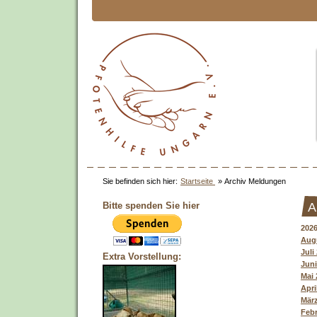
Sie befinden sich hier:
Startseite
»
Archiv Meldungen
Bitte spenden Sie hier
A
202
Augu
Juli
Extra Vorstellung:
Juni
Mai 
Apri
März
Febr