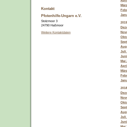
Apri
März
Kontakt
Febr
Janu
Pfotenhilfe-Ungarn e.V.
Stolzmoor 3
201
24790 Haßmoor
Deze
Nove
Weitere Kontaktdaten
Okto
Sept
Augu
Juli
Juni
Mai 
Apri
März
Febr
Janu
201
Deze
Nove
Okto
Sept
Augu
Juli
Juni
Mai 