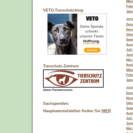
März
Febr
VETO-Tierschutzshop
Janu
202
Deze
Nove
Okto
Sept
Augu
Juli
Juni
Mai 
Apri
Tierschutz-Zentrum
März
Febr
Janu
202
Unser Partnerverein
Deze
Nove
Okto
Sachspenden:
Sept
Hauptsammelstellen finden Sie
HIER
Augu
Juli
Juni
Mai 