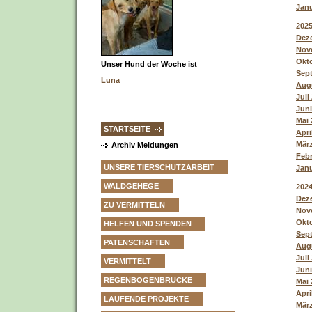
Janu
202
Deze
Nove
Okto
Unser Hund der Woche ist
Sept
Luna
Augu
Juli
Juni
Mai 
STARTSEITE
Apri
März
Archiv Meldungen
Febr
UNSERE TIERSCHUTZARBEIT
Janu
WALDGEHEGE
202
Deze
ZU VERMITTELN
Nove
Okto
HELFEN UND SPENDEN
Sept
PATENSCHAFTEN
Augu
Juli
VERMITTELT
Juni
REGENBOGENBRÜCKE
Mai 
Apri
LAUFENDE PROJEKTE
März