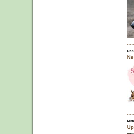
Donn
Ne
Mitt
Up