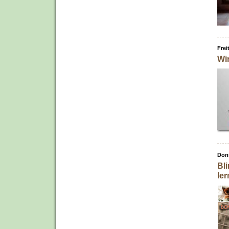
Frei
Wi
Donn
Bl
le