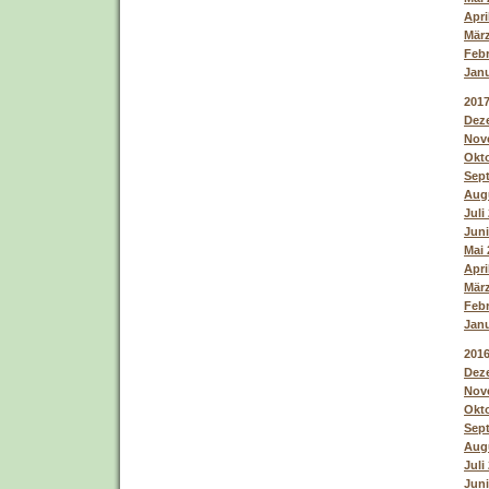
Apri
März
Febr
Janu
201
Deze
Nove
Okto
Sept
Augu
Juli
Juni
Mai 
Apri
März
Febr
Janu
201
Deze
Nove
Okto
Sept
Augu
Juli
Juni