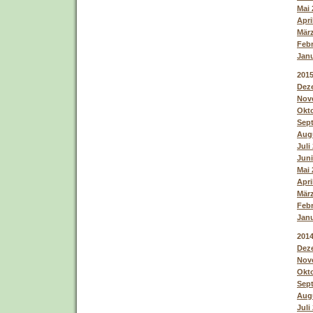
Mai 
Apri
März
Febr
Janu
201
Deze
Nove
Okto
Sept
Augu
Juli
Juni
Mai 
Apri
März
Febr
Janu
201
Deze
Nove
Okto
Sept
Augu
Juli