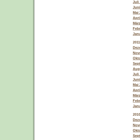
Juli
Juni
Mai 
Apri
März
Febr
Janu
2011
Deze
Nove
Okto
Sept
Augu
Juli
Juni
Mai 
Apri
März
Febr
Janu
201
Deze
Nove
Okto
Sept