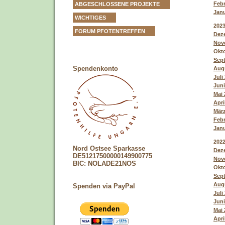
Febr
ABGESCHLOSSENE PROJEKTE
Janu
WICHTIGES
202
FORUM PFOTENTREFFEN
Deze
Nove
Okto
Sept
Spendenkonto
Augu
Juli
Juni
Mai 
Apri
März
Febr
Janu
202
Nord Ostsee Sparkasse
Deze
DE51217500000149900775
Nove
BIC: NOLADE21NOS
Okto
Sept
Augu
Spenden via PayPal
Juli
Juni
Mai 
Apri