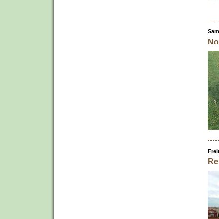
Sams
Not
Frei
Re