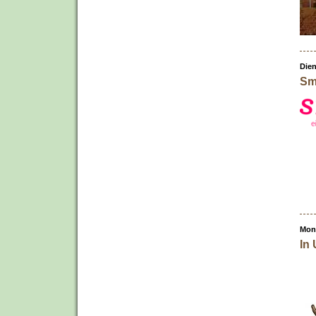
Dien
Sm
Mont
In 