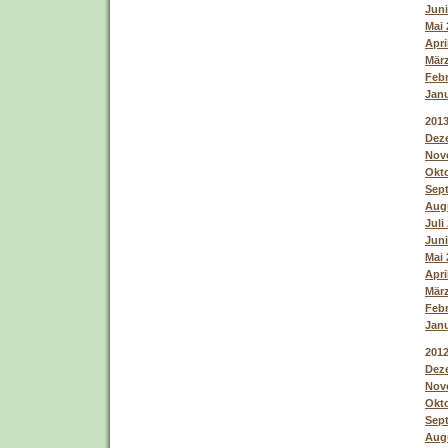
Juni
Mai 
Apri
März
Febr
Janu
201
Deze
Nove
Okto
Sept
Augu
Juli
Juni
Mai 
Apri
März
Febr
Janu
201
Deze
Nove
Okto
Sept
Augu