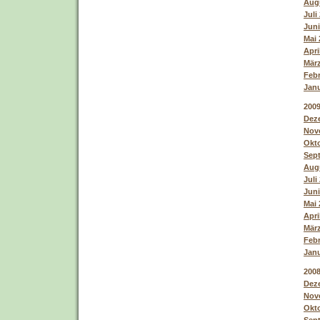
Augu
Juli
Juni
Mai 
Apri
März
Febr
Janu
200
Deze
Nove
Okto
Sept
Augu
Juli
Juni
Mai 
Apri
März
Febr
Janu
200
Deze
Nove
Okto