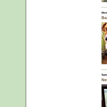
Mont
Ba
Sams
Ne