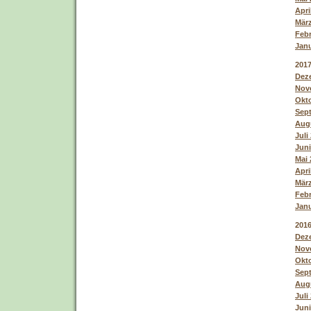
Apri
März
Febr
Janu
201
Deze
Nove
Okto
Sept
Augu
Juli
Juni
Mai 
Apri
März
Febr
Janu
201
Deze
Nove
Okto
Sept
Augu
Juli
Juni