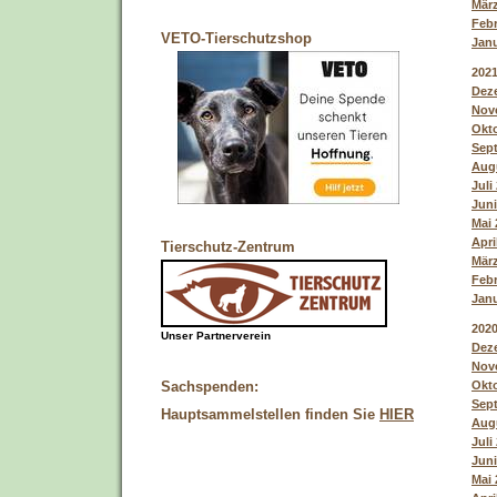
März
Febr
VETO-Tierschutzshop
Janu
202
Deze
Nove
Okto
Sept
Augu
Juli
Juni
Mai 
Apri
Tierschutz-Zentrum
März
Febr
Janu
202
Unser Partnerverein
Deze
Nove
Okto
Sachspenden:
Sept
Hauptsammelstellen finden Sie
HIER
Augu
Juli
Juni
Mai 