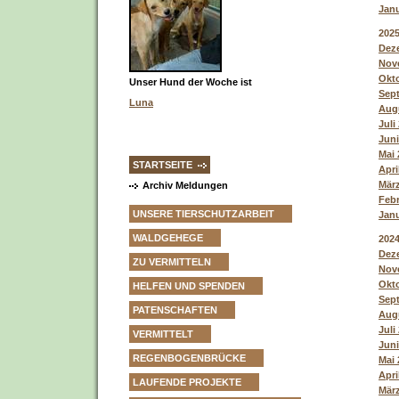
Janu
202
Deze
Nove
Okto
Unser Hund der Woche ist
Sept
Luna
Augu
Juli
Juni
Mai 
STARTSEITE
Apri
März
Archiv Meldungen
Febr
UNSERE TIERSCHUTZARBEIT
Janu
WALDGEHEGE
202
Deze
ZU VERMITTELN
Nove
Okto
HELFEN UND SPENDEN
Sept
PATENSCHAFTEN
Augu
Juli
VERMITTELT
Juni
REGENBOGENBRÜCKE
Mai 
Apri
LAUFENDE PROJEKTE
März