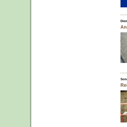
Dien
An
Sonn
Re