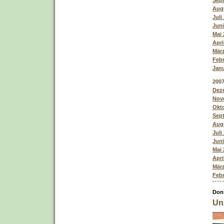
Sept
Augu
Juli
Juni
Mai 
Apri
März
Febr
Janu
200
Deze
Nove
Okto
Sept
Augu
Juli
Juni
Mai 
Apri
März
Febr
Donn
Un