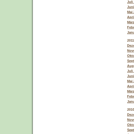
Juli
Juni
Mai 
Apri
März
Febr
Janu
2011
Deze
Nove
Okto
Sept
Augu
Juli
Juni
Mai 
Apri
März
Febr
Janu
201
Deze
Nove
Okto
Sept