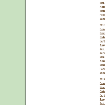
Mai 
Apri
März
Febr
Janu
201
Deze
Nove
Okto
Sept
Augu
Juli
Juni
Mai 
Apri
März
Febr
Janu
201
Deze
Nove
Okto
Sept
Augu
Juli