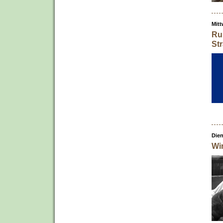
Mitt
Ru
St
Dien
Wi