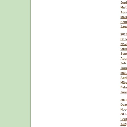
Juni
Mai 
Apri
März
Febr
Janu
201
Deze
Nove
Okto
Sept
Augu
Juli
Juni
Mai 
Apri
März
Febr
Janu
201
Deze
Nove
Okto
Sept
Augu