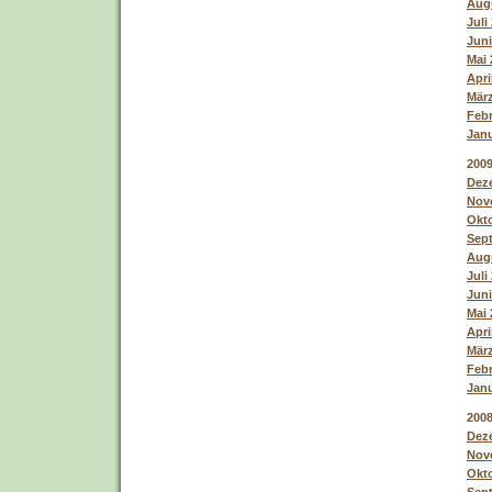
Augu
Juli
Juni
Mai 
Apri
März
Febr
Janu
200
Deze
Nove
Okto
Sept
Augu
Juli
Juni
Mai 
Apri
März
Febr
Janu
200
Deze
Nove
Okto