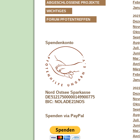
Febr
ABGESCHLOSSENE PROJEKTE
Janu
WICHTIGES
202
FORUM PFOTENTREFFEN
Deze
Nove
Okto
Sept
Spendenkonto
Augu
Juli
Juni
Mai 
Apri
März
Febr
Janu
202
Nord Ostsee Sparkasse
Deze
DE51217500000149900775
Nove
BIC: NOLADE21NOS
Okto
Sept
Augu
Spenden via PayPal
Juli
Juni
Mai 
Apri