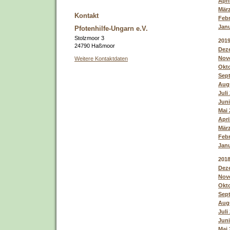
Apri
März
Kontakt
Febr
Janu
Pfotenhilfe-Ungarn e.V.
Stolzmoor 3
201
24790 Haßmoor
Deze
Nove
Weitere Kontaktdaten
Okto
Sept
Augu
Juli
Juni
Mai 
Apri
März
Febr
Janu
201
Deze
Nove
Okto
Sept
Augu
Juli
Juni
Mai 