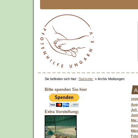
Sie befinden sich hier:
Startseite
»
Archiv Meldungen
Bitte spenden Sie hier
A
202
Augu
Juli
Extra Vorstellung:
Juni
Mai 
Apri
März
Febr