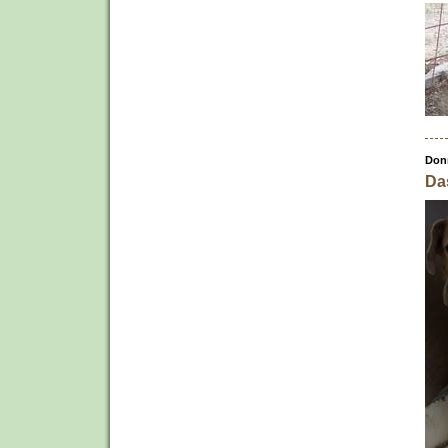
Donn
Da