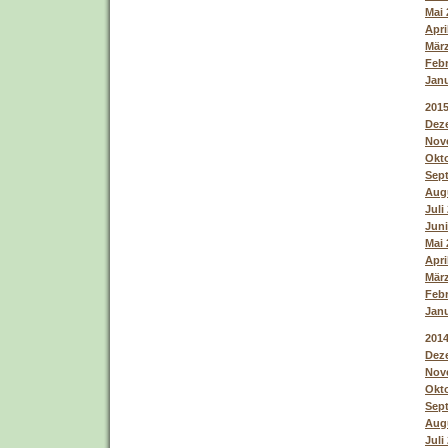
Mai 
Apri
März
Febr
Janu
201
Deze
Nove
Okto
Sept
Augu
Juli
Juni
Mai 
Apri
März
Febr
Janu
201
Deze
Nove
Okto
Sept
Augu
Juli