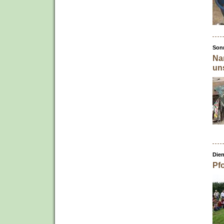
Sonn
Nam
un
Dien
Pf