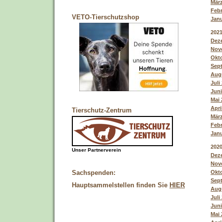
März
Febr
VETO-Tierschutzshop
Janu
202
Deze
Nove
Okto
Sept
Augu
Juli
Juni
Mai 
Apri
Tierschutz-Zentrum
März
Febr
Janu
202
Unser Partnerverein
Deze
Nove
Okto
Sachspenden:
Sept
Hauptsammelstellen finden Sie
HIER
Augu
Juli
Juni
Mai 