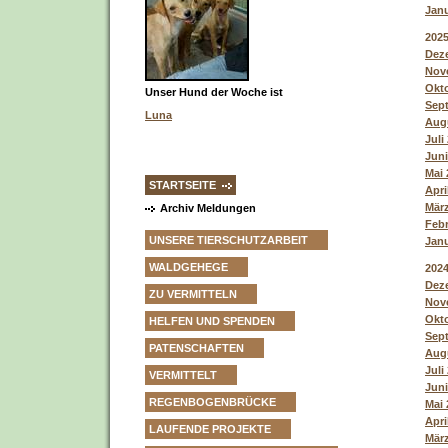
Janu
202
Deze
Nove
Okto
Unser Hund der Woche ist
Sept
Luna
Augu
Juli
Juni
Mai 
STARTSEITE
Apri
März
Archiv Meldungen
Febr
UNSERE TIERSCHUTZARBEIT
Janu
WALDGEHEGE
202
Deze
ZU VERMITTELN
Nove
Okto
HELFEN UND SPENDEN
Sept
PATENSCHAFTEN
Augu
Juli
VERMITTELT
Juni
REGENBOGENBRÜCKE
Mai 
Apri
LAUFENDE PROJEKTE
März