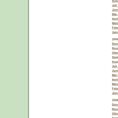
Augu
Juli
Juni
Mai 
Apri
März
Febr
Janu
200
Deze
Nove
Okto
Sept
Augu
Juli
Juni
Mai 
Apri
März
Febr
Janu
200
Deze
Nove
Okto