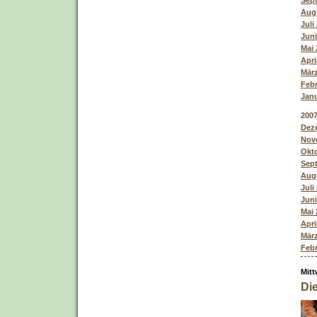
Sept
Augu
Juli
Juni
Mai 
Apri
März
Febr
Janu
200
Deze
Nove
Okto
Sept
Augu
Juli
Juni
Mai 
Apri
März
Febr
Mitt
Di