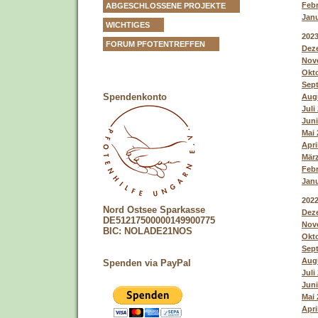
Febr
ABGESCHLOSSENE PROJEKTE
Janu
WICHTIGES
202
FORUM PFOTENTREFFEN
Deze
Nove
Okto
Sept
Spendenkonto
Augu
Juli
Juni
Mai 
Apri
März
Febr
Janu
202
Nord Ostsee Sparkasse
Deze
DE51217500000149900775
Nove
BIC: NOLADE21NOS
Okto
Sept
Augu
Spenden via PayPal
Juli
Juni
Mai 
Apri