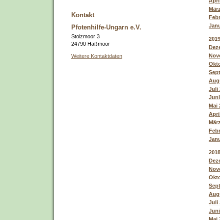
Apri
März
Kontakt
Febr
Janu
Pfotenhilfe-Ungarn e.V.
Stolzmoor 3
201
24790 Haßmoor
Deze
Nove
Weitere Kontaktdaten
Okto
Sept
Augu
Juli
Juni
Mai 
Apri
März
Febr
Janu
201
Deze
Nove
Okto
Sept
Augu
Juli
Juni
Mai 