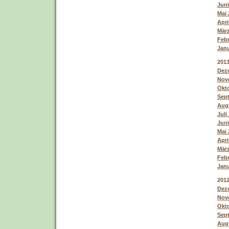
Juni
Mai 
Apri
März
Febr
Janu
201
Deze
Nove
Okto
Sept
Augu
Juli
Juni
Mai 
Apri
März
Febr
Janu
201
Deze
Nove
Okto
Sept
Augu