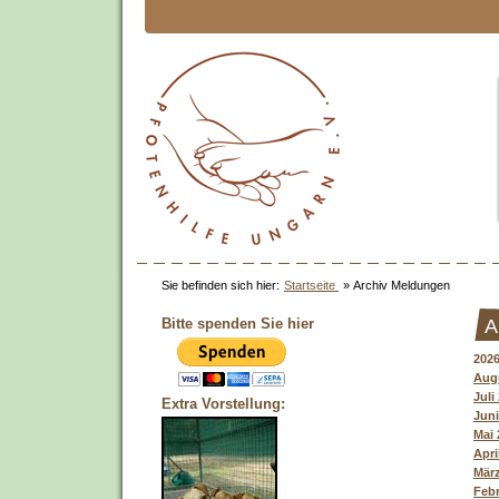
Sie befinden sich hier:
Startseite
»
Archiv Meldungen
Bitte spenden Sie hier
A
202
Augu
Juli
Extra Vorstellung:
Juni
Mai 
Apri
März
Febr