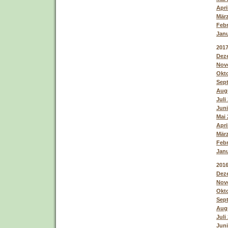
Apri
März
Febr
Janu
201
Deze
Nove
Okto
Sept
Augu
Juli
Juni
Mai 
Apri
März
Febr
Janu
201
Deze
Nove
Okto
Sept
Augu
Juli
Juni