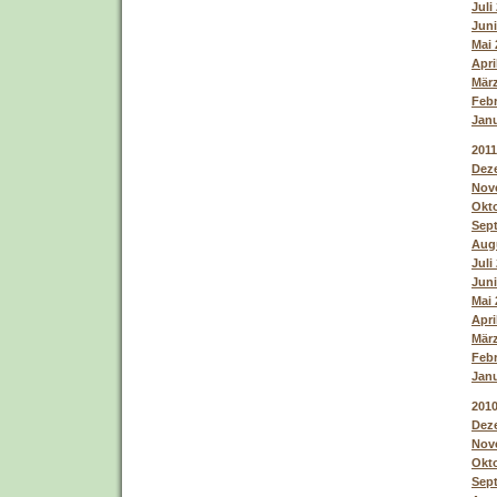
Juli
Juni
Mai 
Apri
März
Febr
Janu
2011
Deze
Nove
Okto
Sept
Augu
Juli
Juni
Mai 
Apri
März
Febr
Janu
201
Deze
Nove
Okto
Sept