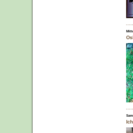
Mitt
Os
Sam
Ic