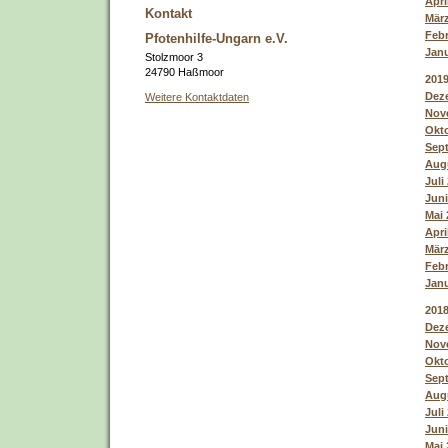
Apri
Kontakt
März
Febr
Pfotenhilfe-Ungarn e.V.
Janu
Stolzmoor 3
24790 Haßmoor
201
Deze
Weitere Kontaktdaten
Nove
Okto
Sep
Augu
Juli
Juni
Mai 
Apri
März
Febr
Janu
201
Deze
Nove
Okto
Sept
Augu
Juli
Juni
Mai 