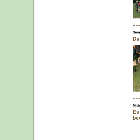
Sam
Das
Mitt
Es
be