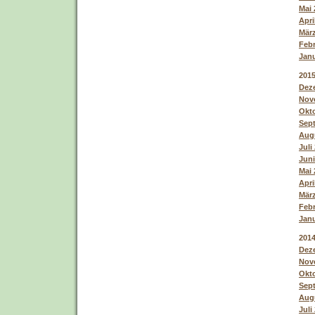
Mai 
Apri
März
Febr
Janu
201
Deze
Nove
Okto
Sept
Augu
Juli
Juni
Mai 
Apri
März
Febr
Janu
201
Deze
Nove
Okto
Sept
Augu
Juli