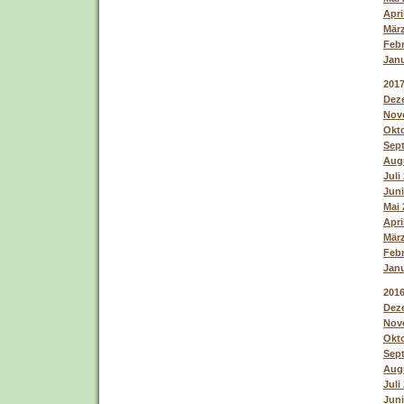
Apri
März
Febr
Janu
201
Deze
Nove
Okto
Sept
Augu
Juli
Juni
Mai 
Apri
März
Febr
Janu
201
Deze
Nove
Okto
Sept
Augu
Juli
Juni