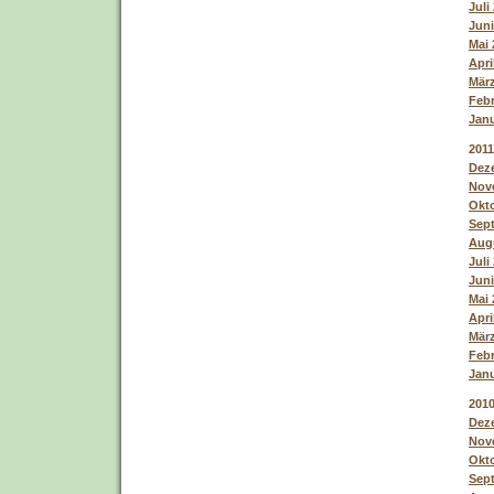
Juli
Juni
Mai 
Apri
März
Febr
Janu
2011
Deze
Nove
Okto
Sept
Augu
Juli
Juni
Mai 
Apri
März
Febr
Janu
201
Deze
Nove
Okto
Sept