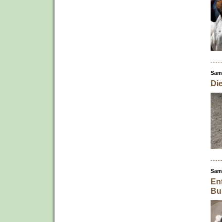
Sam
Die
Sam
En
Bu