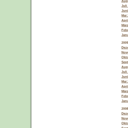
Augu
Juli
Juni
Mai 
Apri
März
Febr
Janu
200
Deze
Nove
Okto
Sept
Augu
Juli
Juni
Mai 
Apri
März
Febr
Janu
200
Deze
Nove
Okto