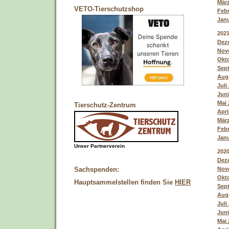
März
VETO-Tierschutzshop
Febr
Janu
202
Deze
Nove
Okto
Sept
Augu
Juli
Juni
Mai 
Tierschutz-Zentrum
Apri
März
Febr
Janu
Unser Partnerverein
202
Deze
Nove
Sachspenden:
Okto
Hauptsammelstellen finden Sie
HIER
Sept
Augu
Juli
Juni
Mai 