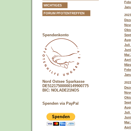
Febr
WICHTIGES
Janu
FORUM PFOTENTREFFEN
202
Deze
Nove
Okto
Spendenkonto
Sept
Augu
Juli
Juni
Mai 
Apri
März
Febr
Janu
Nord Ostsee Sparkasse
202
DE51217500000149900775
Deze
BIC: NOLADE21NOS
Nove
Okto
Sept
Spenden via PayPal
Augu
Juli
Juni
Mai 
Apri