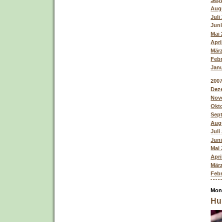
Sept
Augu
Juli
Juni
Mai 
Apri
März
Febr
Janu
200
Deze
Nove
Okto
Sept
Augu
Juli
Juni
Mai 
Apri
März
Febr
Mon
Hu