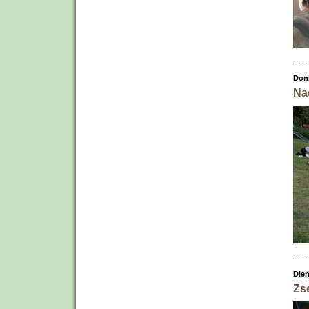
Don
Nac
Dien
Zs