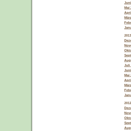
Juni
Mai 
Apri
März
Febr
Janu
201
Deze
Nove
Okto
Sept
Augu
Juli
Juni
Mai 
Apri
März
Febr
Janu
201
Deze
Nove
Okto
Sept
Augu