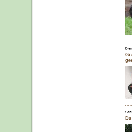
Dien
Gr
gee
Son
Da