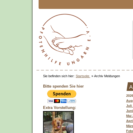
Sie befinden sich hier:
Startseite
»
Archiv Meldungen
Bitte spenden Sie hier
A
202
Augu
Juli
Extra Vorstellung:
Juni
Mai 
Apri
März
Febr