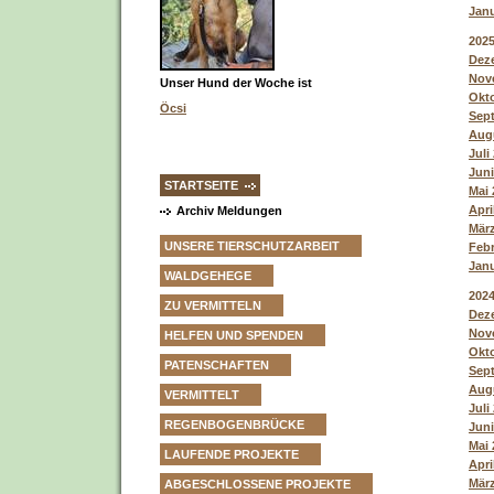
Janu
202
Deze
Nove
Unser Hund der Woche ist
Okto
Öcsi
Sept
Augu
Juli
Juni
STARTSEITE
Mai 
Apri
Archiv Meldungen
März
UNSERE TIERSCHUTZARBEIT
Febr
Janu
WALDGEHEGE
202
ZU VERMITTELN
Deze
Nove
HELFEN UND SPENDEN
Okto
PATENSCHAFTEN
Sept
Augu
VERMITTELT
Juli
REGENBOGENBRÜCKE
Juni
Mai 
LAUFENDE PROJEKTE
Apri
März
ABGESCHLOSSENE PROJEKTE