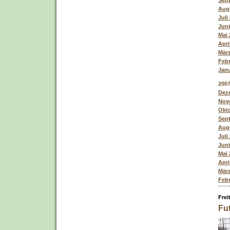
Sept
Augu
Juli
Juni
Mai 
Apri
März
Febr
Janu
200
Deze
Nove
Okto
Sept
Augu
Juli
Juni
Mai 
Apri
März
Febr
Frei
Fut