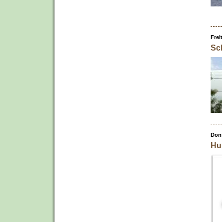
Frei
Sch
Donn
Hu