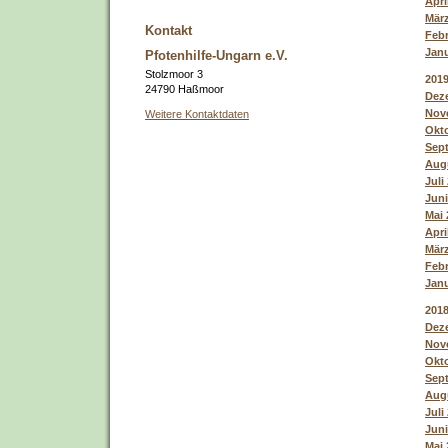
Apri
März
Kontakt
Febr
Janu
Pfotenhilfe-Ungarn e.V.
Stolzmoor 3
201
24790 Haßmoor
Deze
Nove
Weitere Kontaktdaten
Okto
Sept
Augu
Juli
Juni
Mai 
Apri
März
Febr
Janu
201
Deze
Nove
Okto
Sept
Augu
Juli
Juni
Mai 