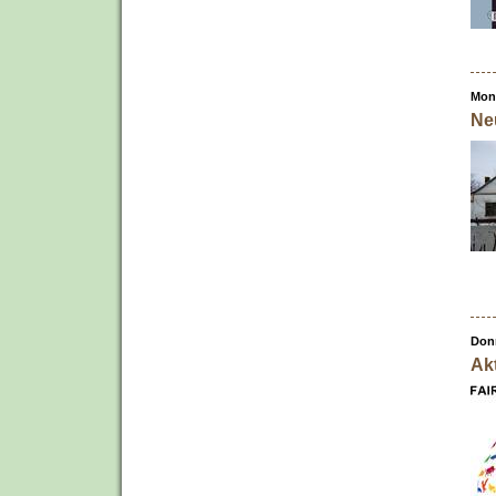
Mont
Ne
Donn
Akt