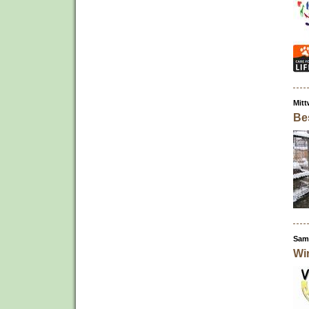
Mitt
Be
Sams
Wi