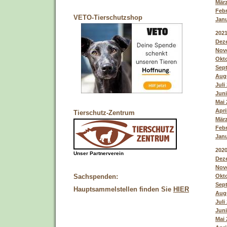
März
Febr
VETO-Tierschutzshop
Janu
202
Deze
Nove
Okto
Sept
Augu
Juli
Juni
Mai 
Apri
Tierschutz-Zentrum
März
Febr
Janu
202
Unser Partnerverein
Deze
Nove
Okto
Sachspenden:
Sept
Hauptsammelstellen finden Sie
HIER
Augu
Juli
Juni
Mai 