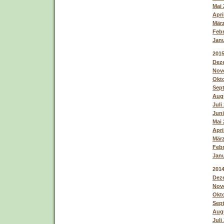
Mai 
Apri
März
Febr
Janu
201
Deze
Nove
Okto
Sept
Augu
Juli
Juni
Mai 
Apri
März
Febr
Janu
201
Deze
Nove
Okto
Sept
Augu
Juli