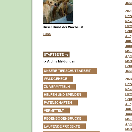
Janu
202
Deze
Nove
Okto
Unser Hund der Woche ist
Sept
Luna
Augu
Juli
Juni
Mai 
STARTSEITE
Apri
März
Archiv Meldungen
Febr
UNSERE TIERSCHUTZARBEIT
Janu
WALDGEHEGE
202
Deze
ZU VERMITTELN
Nove
Okto
HELFEN UND SPENDEN
Sept
PATENSCHAFTEN
Augu
Juli
VERMITTELT
Juni
REGENBOGENBRÜCKE
Mai 
Apri
LAUFENDE PROJEKTE
März