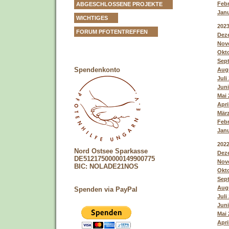
Febr
ABGESCHLOSSENE PROJEKTE
Janu
WICHTIGES
202
FORUM PFOTENTREFFEN
Deze
Nove
Okto
Sept
Spendenkonto
Augu
Juli
Juni
Mai 
Apri
März
Febr
Janu
202
Nord Ostsee Sparkasse
Deze
DE51217500000149900775
Nove
BIC: NOLADE21NOS
Okto
Sept
Augu
Spenden via PayPal
Juli
Juni
Mai 
Apri