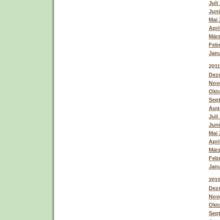
Juli
Juni
Mai 
Apri
März
Febr
Janu
2011
Deze
Nove
Okto
Sept
Augu
Juli
Juni
Mai 
Apri
März
Febr
Janu
201
Deze
Nove
Okto
Sept