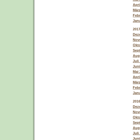
Apri
März
Febr
Janu
201
Deze
Nove
Okto
Sept
Augu
Juli
Juni
Mai 
Apri
März
Febr
Janu
201
Deze
Nove
Okto
Sept
Augu
Juli
Juni