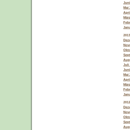
Juni
Mai 
Apri
März
Febr
Janu
201
Deze
Nove
Okto
Sept
Augu
Juli
Juni
Mai 
Apri
März
Febr
Janu
201
Deze
Nove
Okto
Sept
Augu