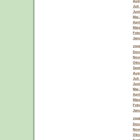
Augu
Juli
Juni
Mai 
Apri
März
Febr
Janu
200
Deze
Nove
Okto
Sept
Augu
Juli
Juni
Mai 
Apri
März
Febr
Janu
200
Deze
Nove
Okto