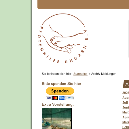
Sie befinden sich hier:
Startseite
»
Archiv Meldungen
Bitte spenden Sie hier
A
202
Augu
Juli
Extra Vorstellung:
Juni
Mai 
Apri
März
Febr