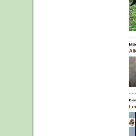
Mitt
Al
Dien
Ler