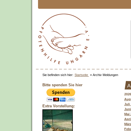
Sie befinden sich hier:
Startseite
»
Archiv Meldungen
Bitte spenden Sie hier
A
202
Augu
Juli
Extra Vorstellung:
Juni
Mai 
Apri
März
Febr