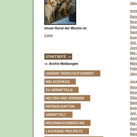
Janu
202
Deze
Nove
Okto
Unser Hund der Woche ist
Sept
Luna
Augu
Juli
Juni
Mai 
STARTSEITE
Apri
März
Archiv Meldungen
Febr
UNSERE TIERSCHUTZARBEIT
Janu
WALDGEHEGE
202
Deze
ZU VERMITTELN
Nove
Okto
HELFEN UND SPENDEN
Sept
PATENSCHAFTEN
Augu
Juli
VERMITTELT
Juni
REGENBOGENBRÜCKE
Mai 
Apri
LAUFENDE PROJEKTE
März