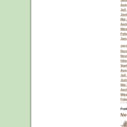
Sept
Augu
Juli
Juni
Mai 
Apri
März
Febr
Janu
200
Deze
Nove
Okto
Sept
Augu
Juli
Juni
Mai 
Apri
März
Febr
Frei
Ne