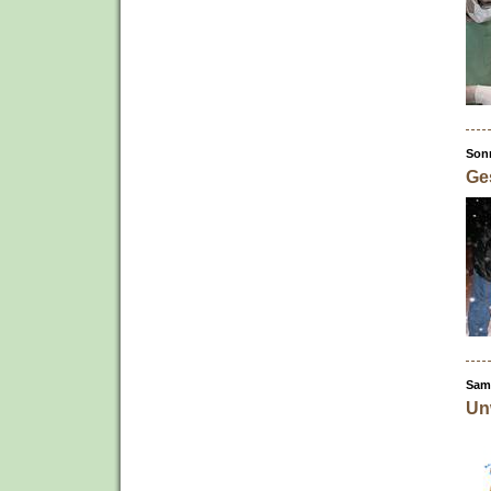
Sonn
Ge
Sams
Un