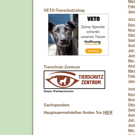
März
Febr
VETO-Tierschutzshop
Janu
202
Deze
Nove
Okto
Sept
Augu
Juli
Juni
Mai 
Apri
Tierschutz-Zentrum
März
Febr
Janu
202
Unser Partnerverein
Deze
Nove
Okto
Sachspenden:
Sept
Hauptsammelstellen finden Sie
HIER
Augu
Juli
Juni
Mai 