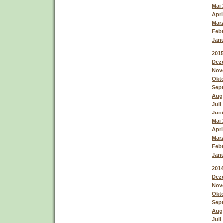
Mai 
Apri
März
Febr
Janu
201
Deze
Nove
Okto
Sept
Augu
Juli
Juni
Mai 
Apri
März
Febr
Janu
201
Deze
Nove
Okto
Sept
Augu
Juli