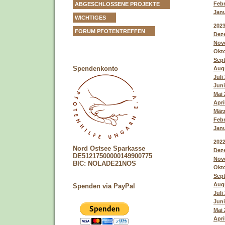
Febr
ABGESCHLOSSENE PROJEKTE
Janu
WICHTIGES
202
FORUM PFOTENTREFFEN
Deze
Nove
Okto
Sept
Spendenkonto
Augu
Juli
Juni
Mai 
Apri
März
Febr
Janu
202
Nord Ostsee Sparkasse
Deze
DE51217500000149900775
Nove
BIC: NOLADE21NOS
Okto
Sept
Augu
Spenden via PayPal
Juli
Juni
Mai 
Apri