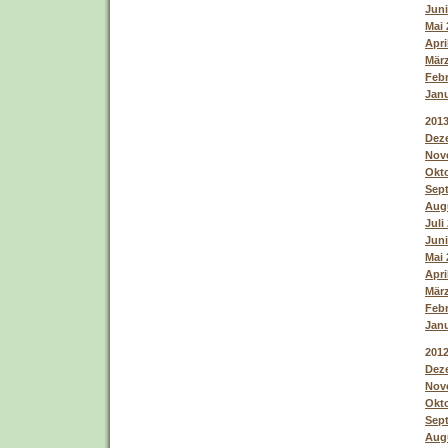
Juni
Mai 
Apri
März
Febr
Janu
201
Deze
Nove
Okto
Sept
Augu
Juli
Juni
Mai 
Apri
März
Febr
Janu
201
Deze
Nove
Okto
Sept
Augu