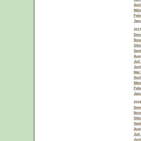
Apri
März
Febr
Janu
201
Deze
Nove
Okto
Sept
Augu
Juli
Juni
Mai 
Apri
März
Febr
Janu
201
Deze
Nove
Okto
Sept
Augu
Juli
Juni