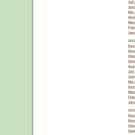
Juli
Juni
Mai 
Apri
März
Febr
Janu
2011
Deze
Nove
Okto
Sept
Augu
Juli
Juni
Mai 
Apri
März
Febr
Janu
201
Deze
Nove
Okto
Sept