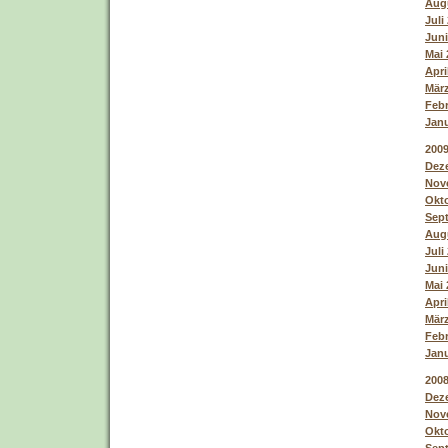
Augu
Juli
Juni
Mai 
Apri
März
Febr
Janu
200
Deze
Nove
Okto
Sept
Augu
Juli
Juni
Mai 
Apri
März
Febr
Janu
200
Deze
Nove
Okto