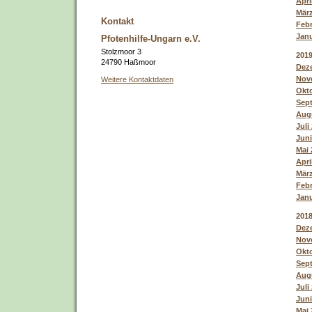
Apri
März
Kontakt
Febr
Janu
Pfotenhilfe-Ungarn e.V.
Stolzmoor 3
201
24790 Haßmoor
Deze
Nove
Weitere Kontaktdaten
Okto
Sept
Augu
Juli
Juni
Mai 
Apri
März
Febr
Janu
201
Deze
Nove
Okto
Sept
Augu
Juli
Juni
Mai 