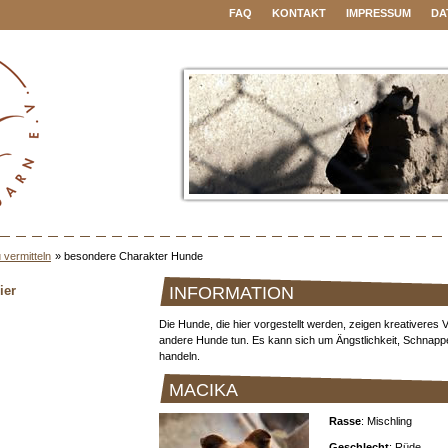
FAQ
KONTAKT
IMPRESSUM
DA
 vermitteln
»
besondere Charakter Hunde
ier
INFORMATION
Die Hunde, die hier vorgestellt werden, zeigen kreativeres Ve
andere Hunde tun. Es kann sich um Ängstlichkeit, Schnap
handeln.
MACIKA
Rasse
: Mischling
Geschlecht
: Rüde