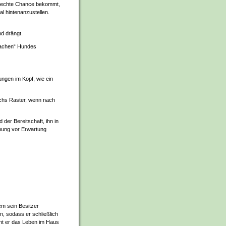
ne echte Chance bekommt,
l hintenanzustellen.
nd drängt.
fachen“ Hundes
lungen im Kopf, wie ein
rchs Raster, wenn nach
der Bereitschaft, ihn in
ung vor Erwartung
em sein Besitzer
n, sodass er schließlich
nt er das Leben im Haus