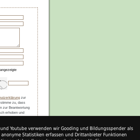
 angezeigte
utzerklärung
zur
 stimme zu, dass
n zur Beantwortung
isch erhoben und
weis: Sie können Ihre
 die Zukunft widerrufen.
ps und Youtube verwenden wir Gooding und Bildungsspender als
r anonyme Statistiken erfassen und Drittanbieter Funktionen