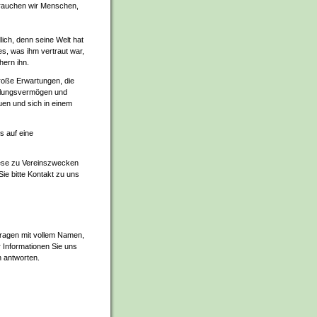
rauchen wir Menschen,
ich, denn seine Welt hat
es, was ihm vertraut war,
hern ihn.
roße Erwartungen, die
ühlungsvermögen und
uen und sich in einem
s auf eine
iese zu Vereinszwecken
Sie bitte Kontakt zu uns
fragen mit vollem Namen,
 Informationen Sie uns
n antworten.