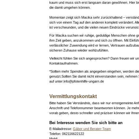
kaum und muss sich erst langsam daran gewöhnen. Hier b
die damit umgehen können.
Momentan zeigt sich Macika sehr zurückhaltend – verständl
sich von einem Tag auf den anderen komplett verändert. All
ist verschwunden, und die vielen neuen Eindrücke verunsic
Für Macika suchen wir ruhige, geduldige Menschen ohne g
ihm Zeit geben, anzukommen und sich zu öffnen. Mit Einf
verlässlicher Zuwendung wird er lernen, Vertrauen aufzuba
sicheren Zuhause wieder wohlzufühlen.
Vielleicht fühlen Sie sich angesprochen? Dann freuen wir un
Kontaktaufnahmen.
*Sollten mehr Spenden als angegeben eingehen, werden d
genutzt.Sollten Sie damit nicht einverstanden sein, nehmen 
auf unter:info@pfotenhilfe-ungarn.de
Vermittlungskontakt
Bitte haben Sie Verständnis, dass wir nur ernstgemeinte An
Anschrift und Telefonnummer beantworten können. Je mehr
vorab geben, desto schneller und präziser können wir Ihne
Bei Interesse wenden Sie sich bitte an
E-Mailadresse:
Gábor und Berater-Team
Telefon: 062116622122
Mobil: