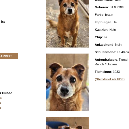
Geboren
: 01.03.2018
Farbe
: braun
ist
Impfungen
: Ja
Kastriert
: Nein
Chip
: Ja
Anlagehund
: Nein
Schulterhöhe
: ca.40 c
ZARBEIT
Aufenthaltsort
: Tiersc
Ranch / Ungarn
Tierheimnr
: 1933
(Steckbrief als PDF)
er Hunde
cm
m
m