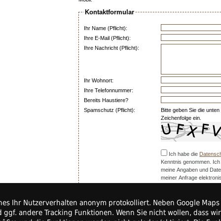
Kontaktformular
Ihr Name (Pflicht):
Ihre E-Mail (Pflicht):
Ihre Nachricht (Pflicht):
Ihr Wohnort:
Ihre Telefonnummer:
Bereits Haustiere?
Spamschutz (Pflicht):
Bitte geben Sie die unten
Zeichenfolge ein.
Ich habe die
Datensch
Kenntnis genommen. Ich
meine Angaben und Date
meiner Anfrage elektron
gespeichert werden.
Hin
Einwilligung jederzeit für
elches Ihr Nutzerverhalten anonym protokolliert. Neben Google Ma
 ggf. andere Tracking Funktionen. Wenn Sie nicht wollen, dass wi