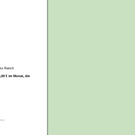
wiss Ranch
,00 € im Monat, die
----