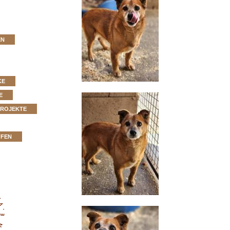
EN
KE
E
PROJEKTE
FFEN