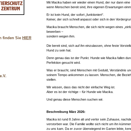
Mit Macika haben wir wieder einen Hund, der nur dann ei
wenn Menschen bereit sind, ihre eigenen Erwartungen einma
Er ist kein Hund, der sofort „funktioniert“.
Keiner, der sich schnell anpasst oder sich in den Vordergru
Macika braucht Menschen, die sich nicht wegen eines „ein
bewerben –
sondern wegen ihm.
n finden Sie
HIER
Die bereit sind, sich auf ihn einzulassen, ohne feste Vorstel
Hund zu sein hat.
Denn genau das ist der Punkt. Hunde wie Macika fallen du
Perfektion gesucht wird.
Was er braucht, sind Menschen mit Geduld, Verständnis und 
seinem Tempo ankommen zu lassen. Menschen, die Bezieh
e.V.
stellen.
Wir wissen, dass das nicht der einfache Weg ist.
Aber es ist der richtige – für Hunde wie Macika.
Und genau diese Menschen suchen wir.
Beschreibung März 2026:
Macika ist rund 8 Jahre alt und verlor sein Zuhause, nachd
verstorben war. Die Familie wollte sich nicht um ihn kümmer
zu uns kam. Da er zuvor überwiegend im Garten lebte, ken