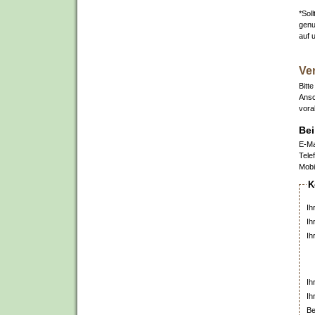
*Sol
genu
auf 
Ve
Bitt
Ansc
vora
Bei
E-Ma
Tele
Mobi
K
Ih
Ih
Ih
Ih
Ih
Be