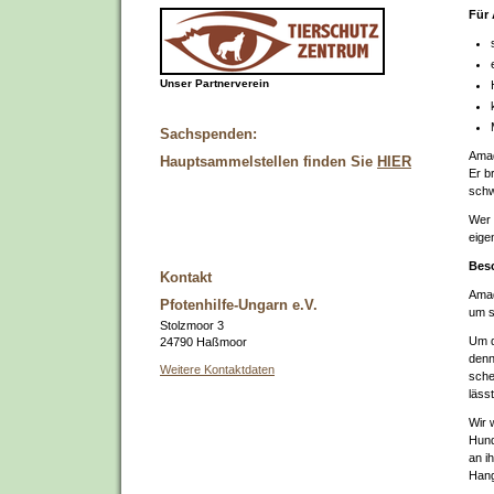
Für
Unser Partnerverein
Sachspenden:
Amad
Hauptsammelstellen finden Sie
HIER
Er b
schw
Wer 
eige
Bes
Kontakt
Amad
Pfotenhilfe-Ungarn e.V.
um s
Stolzmoor 3
Um d
24790 Haßmoor
denn
Weitere Kontaktdaten
sche
läss
Wir 
Hund
an i
Hang