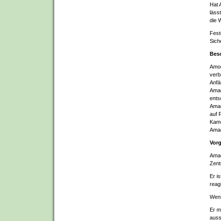
Hat 
läss
die 
Fest
Siche
Besc
Amod
verb
Anfä
Amad
ents
Amad
auf 
Kame
Amad
Vorg
Amad
Zent
Er i
reagi
Wenn
Er m
auss