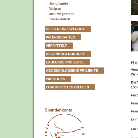
Junghunde
Welpen
auf Pflegestelle
Swiss Ranch
HELFEN UND SPENDEN
PATENSCHAFTEN
VERMITTELT
REGENBOGENBRÜCKE
Be
LAUFENDE PROJEKTE
Amad
ABGESCHLOSSENE PROJEKTE
Wir 
WICHTIGES
Die 
100,
FORUM PFOTENTREFFEN
Für 
Fra
Spendenkonto
Fra
Ein
Für 
-----