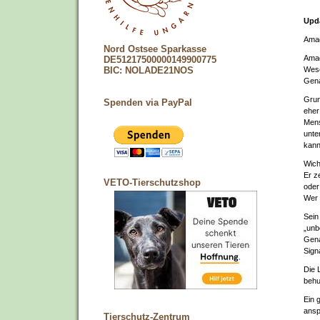
Upda
Amad
Nord Ostsee Sparkasse
Amad
DE51217500000149900775
Wese
BIC: NOLADE21NOS
Gena
Grun
Spenden via PayPal
eher
Mens
unte
kann
Wich
Er z
VETO-Tierschutzshop
oder
Wer 
Sein
„unb
Gena
Sign
Die 
behu
Ein 
ansp
Tierschutz-Zentrum