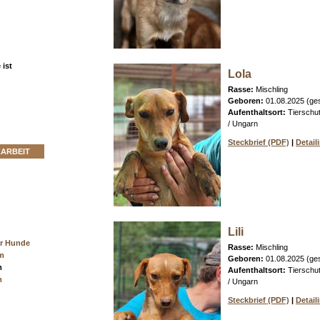
ist
Lola
Rasse:
Mischling
Geboren:
01.08.2025 (ge
Aufenthaltsort:
Tierschu
/ Ungarn
Steckbrief (PDF)
|
Detail
ZARBEIT
Lili
er Hunde
Rasse:
Mischling
cm
Geboren:
01.08.2025 (ge
m
Aufenthaltsort:
Tierschu
m
/ Ungarn
Steckbrief (PDF)
|
Detail