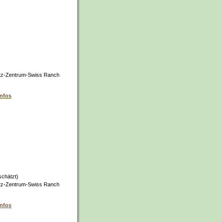
tz-Zentrum-Swiss Ranch
infos
schätzt)
tz-Zentrum-Swiss Ranch
infos