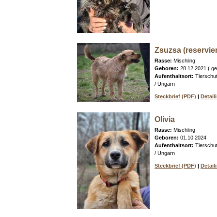
Zsuzsa (reservier
Rasse:
Mischling
Geboren:
28.12.2021 ( ge
Aufenthaltsort:
Tierschu
/ Ungarn
Steckbrief (PDF)
|
Detail
Olivia
Rasse:
Mischling
Geboren:
01.10.2024
Aufenthaltsort:
Tierschu
/ Ungarn
Steckbrief (PDF)
|
Detail