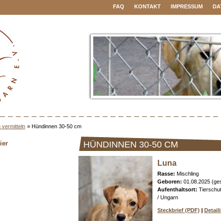
FAQ
KONTAKT
IMPRESSUM
DA
 vermitteln
»
Hündinnen 30-50 cm
ier
HÜNDINNEN 30-50 CM
Luna
Rasse:
Mischling
Geboren:
01.08.2025 (ge
Aufenthaltsort:
Tierschu
/ Ungarn
Steckbrief (PDF)
|
Detail