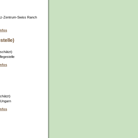
tz-Zentrum-Swiss Ranch
infos
stelle)
schätzt)
legestelle
infos
chätzt)
 Ungarn
infos