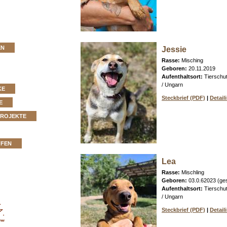
EN
Jessie
Rasse:
Misching
Geboren:
20.11.2019
Aufenthaltsort:
Tierschu
/ Ungarn
KE
Steckbrief (PDF)
|
Detail
E
PROJEKTE
FFEN
Lea
Rasse:
Mischling
Geboren:
03.0.62023 (ge
Aufenthaltsort:
Tierschu
/ Ungarn
Steckbrief (PDF)
|
Detail