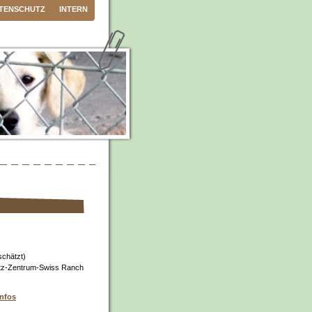
TENSCHUTZ
INTERN
schätzt)
tz-Zentrum-Swiss Ranch
infos