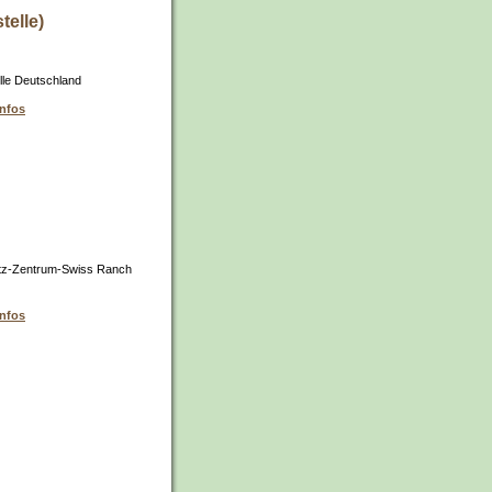
telle)
lle Deutschland
infos
tz-Zentrum-Swiss Ranch
infos