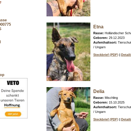
asse
900775
Etna
S
Rasse:
Holländischer Schä
Geboren:
29.12.2023
l
Aufenthaltsort:
Tierschu
/ Ungarn
Steckbrief (PDF)
|
Detail
hop
Delia
Rasse:
Mischling
Geboren:
15.10.2025
Aufenthaltsort:
Tierschu
/ Ungarn
Steckbrief (PDF)
|
Detail