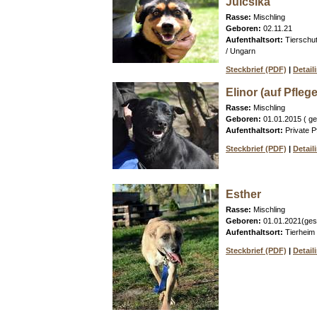
Julcsika
Rasse:
Mischling
Geboren:
02.11.21
Aufenthaltsort:
Tierschu
/ Ungarn
Steckbrief (PDF)
|
Detail
Elinor (auf Pflege
Rasse:
Mischling
Geboren:
01.01.2015 ( ge
Aufenthaltsort:
Private Pf
Steckbrief (PDF)
|
Detail
Esther
Rasse:
Mischling
Geboren:
01.01.2021(ges
Aufenthaltsort:
Tierheim
Steckbrief (PDF)
|
Detail