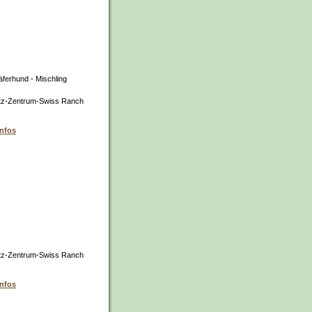
ferhund - Mischling
tz-Zentrum-Swiss Ranch
infos
tz-Zentrum-Swiss Ranch
infos