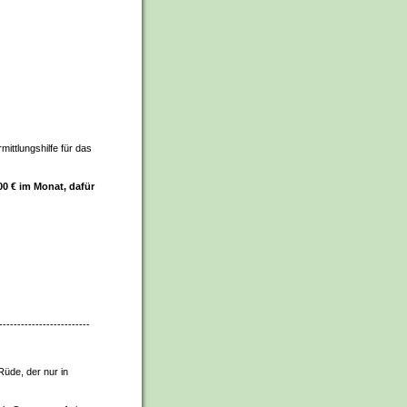
ittlungshilfe für das
00 € im Monat, dafür
-------------------------
Rüde, der nur in