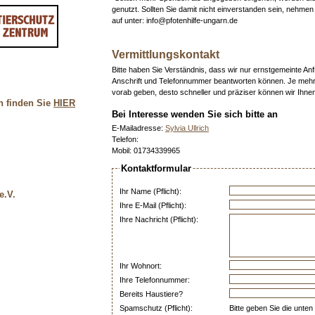
genutzt. Sollten Sie damit nicht einverstanden sein, nehmen 
auf unter: info@pfotenhilfe-ungarn.de
Vermittlungskontakt
Bitte haben Sie Verständnis, dass wir nur ernstgemeinte An
Anschrift und Telefonnummer beantworten können. Je mehr
vorab geben, desto schneller und präziser können wir Ihne
n finden Sie
HIER
Bei Interesse wenden Sie sich bitte an
E-Mailadresse:
Sylvia Ullrich
Telefon:
Mobil: 01734339965
Kontaktformular
Ihr Name (Pflicht):
e.V.
Ihre E-Mail (Pflicht):
Ihre Nachricht (Pflicht):
Ihr Wohnort:
Ihre Telefonnummer:
Bereits Haustiere?
Spamschutz (Pflicht):
Bitte geben Sie die unten