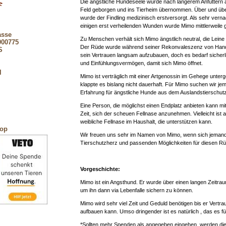
Die ängstliche Hundeseele wurde nach längerem Anfüttern a
Feld geborgen und ins Tierheim übernommen. Über und übe
wurde der Findling medizinisch erstversorgt. Als sehr verna
einigen erst verheilenden Wunden wurde Mimo mittlerweile g
asse
Zu Menschen verhält sich Mimo ängstlich neutral, die Leine 
900775
Der Rüde wurde während seiner Rekonvaleszenz von Hand 
S
sein Vertrauen langsam aufzubauen, doch es bedarf sicherli
und Einfühlungsvermögen, damit sich Mimo öffnet.
l
Mimo ist verträglich mit einer Artgenossin im Gehege unter
klappte es bislang nicht dauerhaft. Für Mimo suchen wir j
Erfahrung für ängstliche Hunde aus dem Auslandstierschutz
Eine Person, die möglichst einen Endplatz anbieten kann m
Zeit, sich der scheuen Fellnase anzunehmen. Vielleicht ist
weibliche Fellnase im Haushalt, die unterstützen kann.
hop
Wir freuen uns sehr im Namen von Mimo, wenn sich jeman
Tierschutzherz und passenden Möglichkeiten für diesen R
Vorgeschichte:
Mimo ist ein Angsthund. Er wurde über einen langen Zeitrau
um ihn dann via Lebenfalle sichern zu können.
Mimo wird sehr viel Zeit und Geduld benötigen bis er Ver
aufbauen kann. Umso dringender ist es natürlich , das es f
*Sollten mehr Spenden als angegeben eingehen, werden d