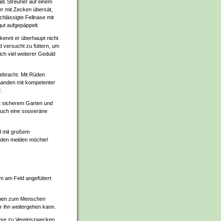
ls Streuner auf einem
r mit Zecken übersät,
chlässigte Fellnase mit
ut aufgepäppelt.
kennt er überhaupt nicht.
versucht zu füttern, um
ch viel weiterer Geduld
gebracht. Mit Rüden
emanden mit kompetenter
.
it sicherem Garten und
 auch eine souveräne
d mit großem
üden melden möchte!
m am Feld angefüttert
trauen zum Menschen
ür ihn weitergehen kann.
iese zu Vereinszwecken