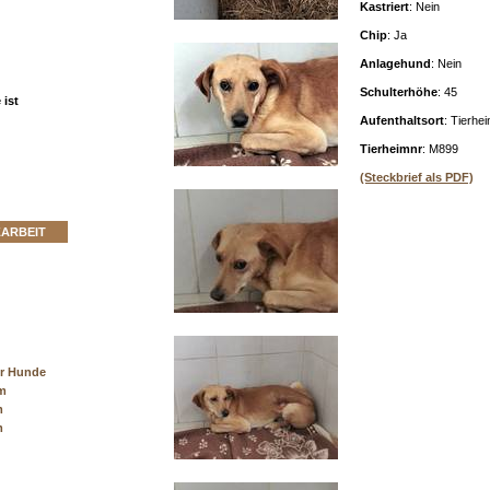
Kastriert
: Nein
Chip
: Ja
Anlagehund
: Nein
Schulterhöhe
: 45
ist
Aufenthaltsort
: Tierhe
Tierheimnr
: M899
(Steckbrief als PDF)
ZARBEIT
er Hunde
cm
m
m