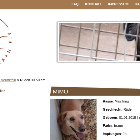
FAQ
KONTAKT
IMPRESSUM
DA
 vermitteln
»
Rüden 30-50 cm
ier
MIMO
Rasse
: Mischling
Geschlecht
: Rüde
Geboren
: 01.01.2018 (
Farbe
: braun
Impfungen
: Ja