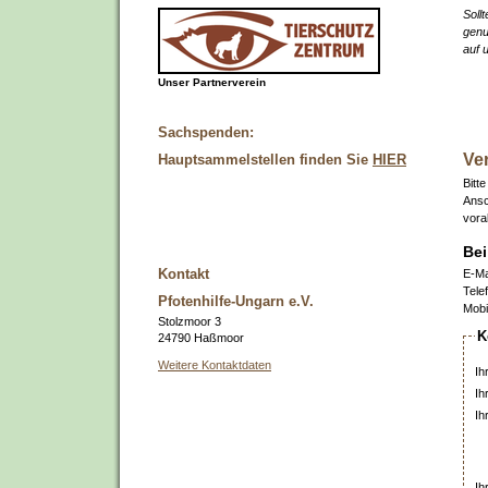
Soll
genu
auf 
Unser Partnerverein
Sachspenden:
Ve
Hauptsammelstellen finden Sie
HIER
Bitt
Ansc
vora
Bei
Kontakt
E-Ma
Tele
Pfotenhilfe-Ungarn e.V.
Mobi
Stolzmoor 3
K
24790 Haßmoor
Weitere Kontaktdaten
Ih
Ih
Ih
Ih