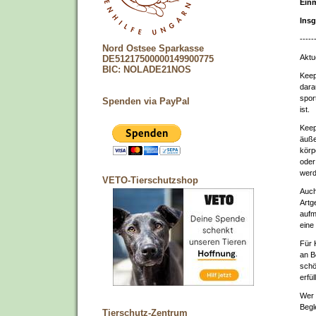
Einm
Insg
-----
Nord Ostsee Sparkasse
Aktu
DE51217500000149900775
BIC: NOLADE21NOS
Keep
dara
spor
Spenden via PayPal
ist.
Keep
äuße
körp
oder
werd
VETO-Tierschutzshop
Auch
Artge
aufm
eine
Für 
an B
schö
erfü
Wer 
Begl
Tierschutz-Zentrum