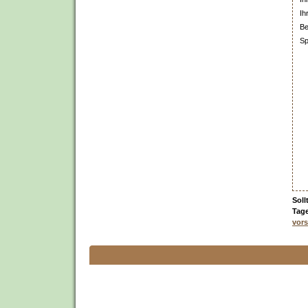
Ih
Be
Sp
Soll
Tage
vors