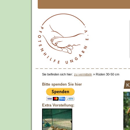
Sie befinden sich hier:
zu vermitteln
»
Rüden 30-50 cm
Bitte spenden Sie hier
K
Extra Vorstellung: