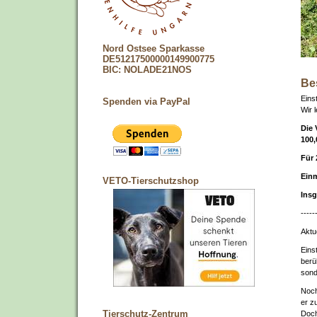
Nord Ostsee Sparkasse
DE51217500000149900775
BIC: NOLADE21NOS
Be
Einst
Spenden via PayPal
Wir 
Die 
100,
Für 
Einm
VETO-Tierschutzshop
Insg
-----
Aktu
Einst
berü
sond
Noch
er z
Tierschutz-Zentrum
Doch