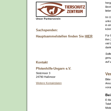
herg
läss
lieb
Im U
Unser Partnerverein
unko
in e
könn
Sachspenden:
Für 
Hauptsammelstellen finden Sie
HIER
ihm 
viel
dank
Soll
genu
auf 
Kontakt
Pfotenhilfe-Ungarn e.V.
Ve
Stolzmoor 3
24790 Haßmoor
Bitt
Weitere Kontaktdaten
Ansc
vora
Bei
E-Ma
Tele
Mobi