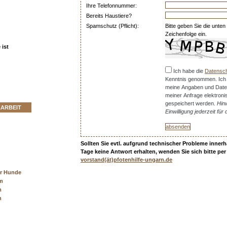
Ihre Telefonnummer:
Bereits Haustiere?
Spamschutz (Pflicht):
Bitte geben Sie die unten
Zeichenfolge ein.
ist
Ich habe die
Datensch
Kenntnis genommen. Ich
meine Angaben und Date
meiner Anfrage elektron
gespeichert werden.
Hin
ZARBEIT
Einwilligung jederzeit für
Sollten Sie evtl. aufgrund technischer Probleme innerh
Tage keine Antwort erhalten, wenden Sie sich bitte per
vorstand(ät)pfotenhilfe-ungarn.de
er Hunde
cm
m
m