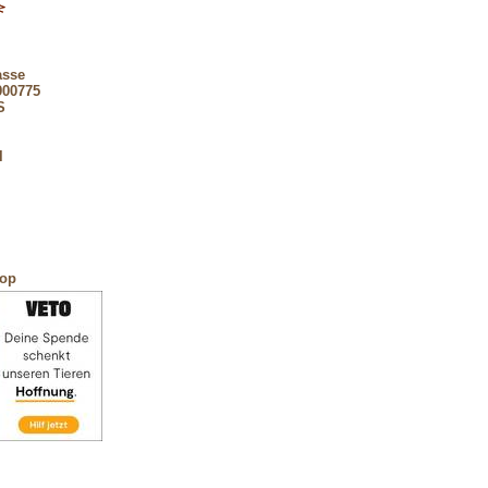
asse
900775
S
l
hop