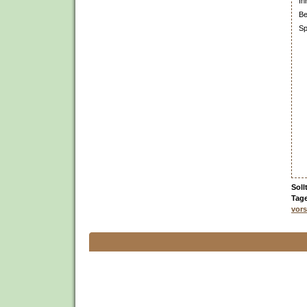
Ih
Be
Sp
Soll
Tage
vors