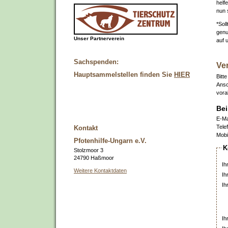
helf
nun s
*Sol
genu
Unser Partnerverein
auf 
Sachspenden:
Ve
Hauptsammelstellen finden Sie
HIER
Bitt
Ansc
vora
Bei
E-Ma
Tele
Kontakt
Mobi
Pfotenhilfe-Ungarn e.V.
K
Stolzmoor 3
24790 Haßmoor
Ih
Weitere Kontaktdaten
Ih
Ih
Ih