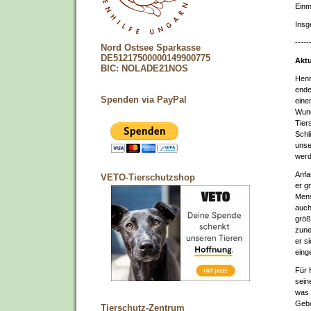
Einm
Insg
-----
Nord Ostsee Sparkasse
DE51217500000149900775
Aktu
BIC: NOLADE21NOS
Henr
ende
Spenden via PayPal
eine
Wund
Tier
Schl
unse
werd
Anfa
VETO-Tierschutzshop
er g
Mens
auch
größ
zune
er s
eing
Für 
sein
was 
Gebo
Tierschutz-Zentrum