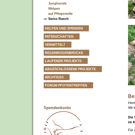
Junghunde
Welpen
auf Pflegestelle
Swiss Ranch
HELFEN UND SPENDEN
PATENSCHAFTEN
VERMITTELT
REGENBOGENBRÜCKE
LAUFENDE PROJEKTE
ABGESCHLOSSENE PROJEKTE
WICHTIGES
FORUM PFOTENTREFFEN
Be
Henr
Spendenkonto
Wir 
Die 
im M
Für 