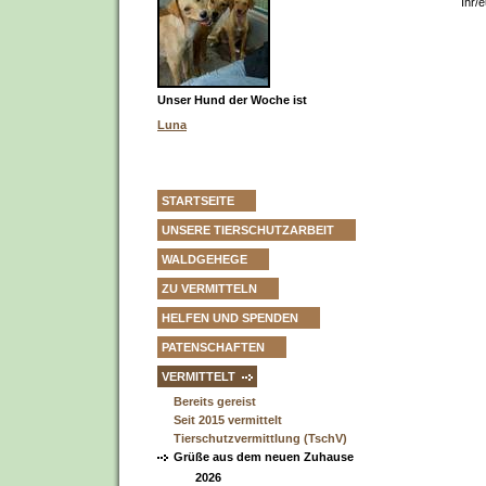
Ihr/
Unser Hund der Woche ist
Luna
STARTSEITE
UNSERE TIERSCHUTZARBEIT
WALDGEHEGE
ZU VERMITTELN
HELFEN UND SPENDEN
PATENSCHAFTEN
VERMITTELT
Bereits gereist
Seit 2015 vermittelt
Tierschutzvermittlung (TschV)
Grüße aus dem neuen Zuhause
2026