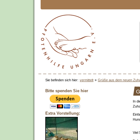
Sie befinden sich hier:
vermittelt
»
Grüße aus dem neuen Zuh
Bitte spenden Sie hier
G
In d
Zuha
Extra Vorstellung:
Einf
Hund
Viel