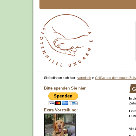
Sie befinden sich hier:
vermittelt
»
Grüße aus dem neuen Zuh
Bitte spenden Sie hier
G
In d
Zuha
Extra Vorstellung:
Einf
Hund
Viel