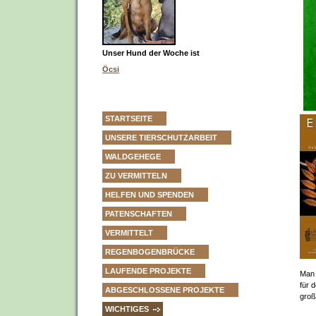
Unser Hund der Woche ist
Öcsi
STARTSEITE
UNSERE TIERSCHUTZARBEIT
WALDGEHEGE
ZU VERMITTELN
HELFEN UND SPENDEN
PATENSCHAFTEN
VERMITTELT
REGENBOGENBRÜCKE
LAUFENDE PROJEKTE
Man 
für 
ABGESCHLOSSENE PROJEKTE
groß
WICHTIGES