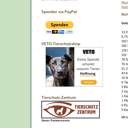
Reze
Anim
Spenden via PayPal
Buch
Getö
14,2
7,27
359
VETO-Tierschutzshop
197
136
110
T
85
G
82
S
55
Z
46
K
10
N
10
T
4
Büf
3
Hu
1
Ka
Tierschutz-Zentrum
1
Pf
0
Ese
0
Kam
Mit 
Unser Partnerverein