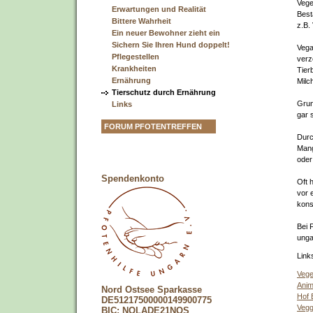
Vege
Erwartungen und Realität
Best
Bittere Wahrheit
z.B.
Ein neuer Bewohner zieht ein
Sichern Sie Ihren Hund doppelt!
Vega
Pflegestellen
verz
Krankheiten
Tier
Ernährung
Milc
Tierschutz durch Ernährung
Grun
Links
gar s
FORUM PFOTENTREFFEN
Durc
Mang
oder
Spendenkonto
Oft 
vor 
kons
Bei 
unga
Link
Vege
Anim
Nord Ostsee Sparkasse
Hof 
DE51217500000149900775
Vegg
BIC: NOLADE21NOS