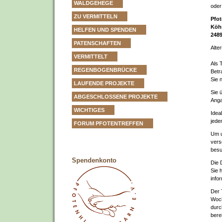
WALDGEHEGE
oder
ZU VERMITTELN
Pfot
Köhn
HELFEN UND SPENDEN
248
PATENSCHAFTEN
Alte
VERMITTELT
Als 
REGENBOGENBRÜCKE
Betr
Sie 
LAUFENDE PROJEKTE
Sie 
ABGESCHLOSSENE PROJEKTE
Anga
WICHTIGES
Idea
jede
FORUM PFOTENTREFFEN
Um u
vers
besu
Spendenkonto
Die 
Sie 
info
Der 
Woch
durc
bere