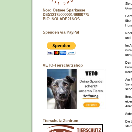
Sie 
Gnad
Nord Ostsee Sparkasse
DE51217500000149900775
Gern
BIC: NOLADE21NOS
über
Hund
Spenden via PayPal
Nach
und 
Im A
inte
und 
Den 
VETO-Tierschutzshop
kult
Kecs
Am M
Sie 
schö
Ihre
eige
Anre
Schr
Tierschutz-Zentrum
Die 
stat