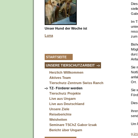
Dies
stel
Gabo
Im T
unte
Unser Hund der Woche ist
reso
Luna
zum 
Bish
Mögl
durc
STARTSEITE
Anfa
UNSERE TIERSCHUTZARBEIT
Sie 
Notf
Herzlich Willkommen
anfa
Aktives Team
Ort.
Tierschutz-Zentrum Swiss Ranch
TZ- Förderer werden
Sie 
Tierschutz Projekte
Förd
Live aus Ungarn
Dies
Live aus Deutschland
Unsere Ziele
Ihre
Reiseberichte
send
Weisheiten
Um F
Seminare TSChZ Gabor Izsak
Bericht über Ungarn
g.iz