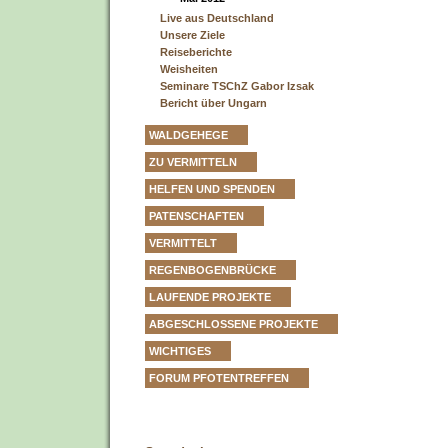
Live aus Deutschland
Unsere Ziele
Reiseberichte
Weisheiten
Seminare TSChZ Gabor Izsak
Bericht über Ungarn
WALDGEHEGE
ZU VERMITTELN
HELFEN UND SPENDEN
PATENSCHAFTEN
VERMITTELT
REGENBOGENBRÜCKE
LAUFENDE PROJEKTE
ABGESCHLOSSENE PROJEKTE
WICHTIGES
FORUM PFOTENTREFFEN