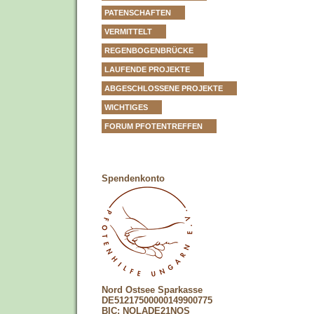
PATENSCHAFTEN
VERMITTELT
REGENBOGENBRÜCKE
LAUFENDE PROJEKTE
ABGESCHLOSSENE PROJEKTE
WICHTIGES
FORUM PFOTENTREFFEN
Spendenkonto
Nord Ostsee Sparkasse
DE51217500000149900775
BIC: NOLADE21NOS