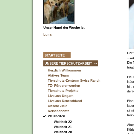
Unser Hund der Woche ist
Luna
Der
STARTSEITE
...w
Die 
UNSERE TIERSCHUTZARBEIT
träg
Herzlich Willkommen
Aktives Team
Picu
Tierschutz-Zentrum Swiss Ranch
Näsc
TZ- Förderer werden
hin,
Tierschutz Projekte
denk
Live aus Ungarn
Eine
Live aus Deutschland
laue
Unsere Ziele
sinn
Reiseberichte
trei
Weisheiten
Weisheit 22
Aber
Weisheit 21
Körb
Weisheit 20