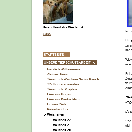
Unser Hund der Woche ist
Picur
Luna
Um n
zu s
nach
STARTSEITE
Wie 
UNSERE TIERSCHUTZARBEIT
er e
Herzlich Willkommen
Er h
Aktives Team
Zeit
Tierschutz-Zentrum Swiss Ranch
wurd
TZ- Förderer werden
Aber
Tierschutz Projekte
Live aus Ungarn
"Hof
Live aus Deutschland
Reg
Unsere Ziele
Reiseberichte
(Ara
Weisheiten
Weisheit 22
Und 
Weisheit 21
sich
Weisheit 20