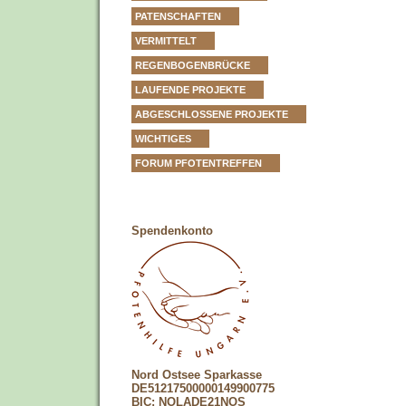
PATENSCHAFTEN
VERMITTELT
REGENBOGENBRÜCKE
LAUFENDE PROJEKTE
ABGESCHLOSSENE PROJEKTE
WICHTIGES
FORUM PFOTENTREFFEN
Spendenkonto
Nord Ostsee Sparkasse
DE51217500000149900775
BIC: NOLADE21NOS