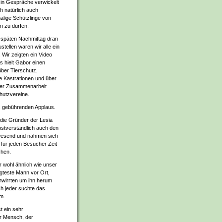
in Gespräche verwickelt
ch natürlich auch
lige Schützlinge von
n zu dürfen.
 späten Nachmittag dran
tellen waren wir alle ein
 Wir zeigten ein Video
s hielt Gabor einen
über Tierschutz,
 Kastrationen und über
 der Zusammenarbeit
hutzvereine.
 gebührenden Applaus.
 die Gründer der Lesia
bstverständlich auch den
esend und nahmen sich
, für jeden Besucher Zeit
chen.
 wohl ähnlich wie unser
gteste Mann vor Ort,
wirrten um ihn herum
ich jeder suchte das
m.
t ein sehr
r Mensch, der