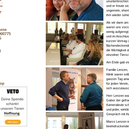
ununterbrochen 
und er freute si
ungemein, ehema
ihm wieder sehe
Als wir dann am
waren uns vorzus
asse
wenig aufgeregt.
900775
und im Anschlus
S
kurzen Vortrag 
flächendeckende
die Wichtigkeit
l
einzelner Tiersc
Am Ende gab es
Familie Lenzen,
Klinik waren sel
ganzen Tag anw
hop
für jeden Verein
sich auszutaus
Herr Lenzen war
Gabor der gefra
Kameraleute sch
und jeder, wirkl
Gespräch mit ih
Marco Lenzen is
beeindruckende