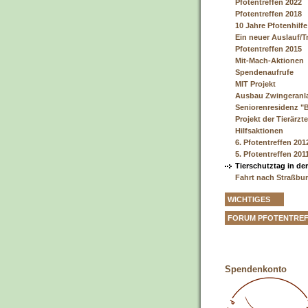
Pfotentreffen 2022
Pfotentreffen 2018
10 Jahre Pfotenhilf
Ein neuer Auslauf/T
Pfotentreffen 2015
Mit-Mach-Aktionen
Spendenaufrufe
MIT Projekt
Ausbau Zwingeranl
Seniorenresidenz "
Projekt der Tierärz
Hilfsaktionen
6. Pfotentreffen 201
5. Pfotentreffen 201
Tierschutztag in der
Fahrt nach Straßbu
WICHTIGES
FORUM PFOTENTRE
Spendenkonto