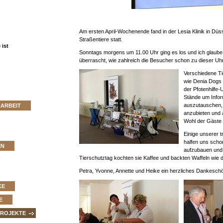
Am ersten April-Wochenende fand in der Lesia Klinik in Düss
Straßentiere statt.
ist
Sonntags morgens um 11.00 Uhr ging es los und ich glaube w
überrascht, wie zahlreich die Besucher schon zu dieser Uh
Verschiedene Ti
wie Denia Dogs 
der Pfotenhilfe
Stände um Infor
auszutauschen, 
ZARBEIT
anzubieten und a
Wohl der Gäste 
Einige unserer 
halfen uns scho
EN
aufzubauen und 
Tierschutztag kochten sie Kaffee und backten Waffeln wie d
Petra, Yvonne, Annette und Heike ein herzliches Dankesch
KE
E
PROJEKTE