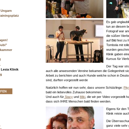
e Ungarn
rainingsplatz
Es gab unglaubl
tun an diesem b
Fotograf war a
die süßen Vierbe
agen!
auf Bild fest zu 
Tombola mit toll
Bubi"
wurden geschmin
tekammer
Klinik gaben ein
Kursus für Vierb
2
1
Der Tag war stra
 Lesia Klinik
auch alle anwesenden Vereine bekamen die Gelegenheit sich
rg
Arbeit zu berichten und auch Hunde welche schon in Deutsc
sind, durften vorgestellt werde
Natürlich hoffen wir nun sehr, dass unsere Schützlinge:
Pit
FFEN
bald ein liebevolles Zuhause bekommen.
Und auch für
Stacy
und
Miki
, die wir per Video vorgestellt
dass sich IHRE Menschen bald finden werden.
Eigens für den T
Klinik reiste a
Die Überraschu
ganz viele sehr