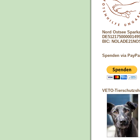
Nord Ostsee Spark
DE51217500000149
BIC: NOLADE21NO
Spenden via PayPa
VETO-Tierschutzs