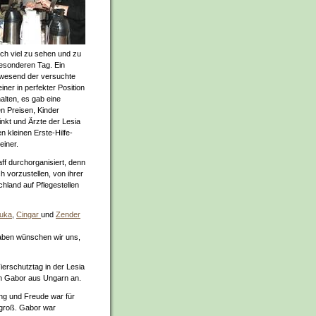
ich viel zu sehen und zu
esonderen Tag. Ein
nwesend der versuchte
iner in perfekter Position
halten, es gab eine
en Preisen, Kinder
kt und Ärzte der Lesia
en kleinen Erste-Hilfe-
einer.
ff durchorganisiert, denn
 vorzustellen, von ihrer
hland auf Pflegestellen
yuka
,
Cingar
und
Zender
 haben wünschen wir uns,
ierschutztag in der Lesia
uch Gabor aus Ungarn an.
ng und Freude war für
 groß. Gabor war