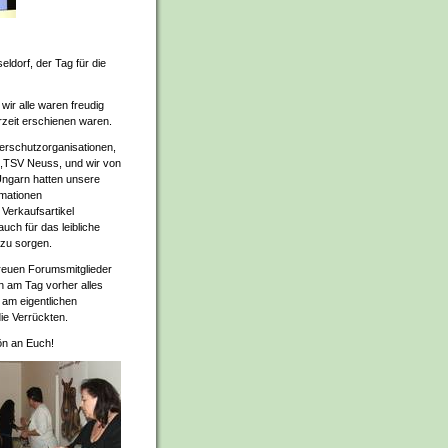
eldorf, der Tag für die
ir alle waren freudig
rzeit erschienen waren.
erschutzorganisationen,
,TSV Neuss, und wir von
-Ungarn hatten unsere
mationen
Verkaufsartikel
uch für das leibliche
zu sorgen.
treuen Forumsmitglieder
n am Tag vorher alles
am eigentlichen
ie Verrückten.
ön an Euch!