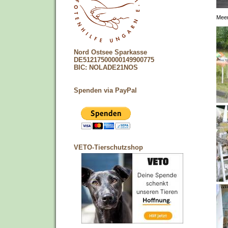
Meer
Nord Ostsee Sparkasse
DE51217500000149900775
BIC: NOLADE21NOS
Spenden via PayPal
VETO-Tierschutzshop