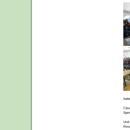
hatt
Cäsa
Spen
Und 
Rose