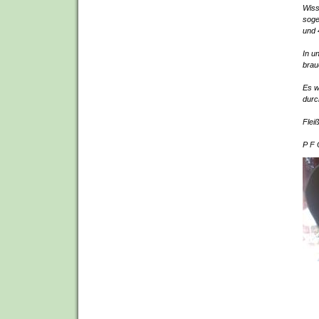
Wiss
soge
und 
In u
brau
Es w
durc
Flei
P F 