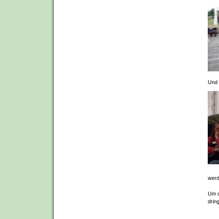
Und 
werd
Um d
drin