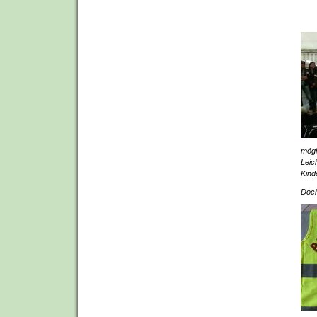
mögl
Leic
Kind
Doch