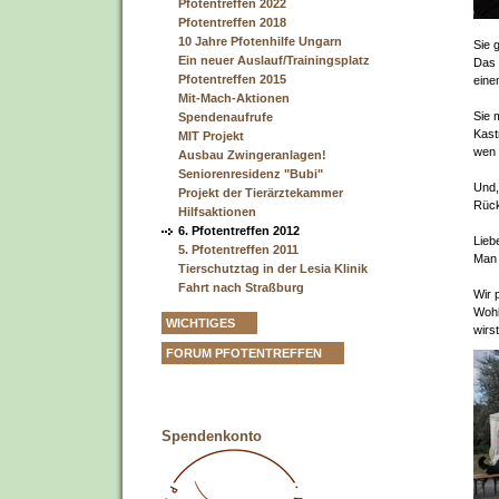
Pfotentreffen 2022
Pfotentreffen 2018
10 Jahre Pfotenhilfe Ungarn
Sie 
Ein neuer Auslauf/Trainingsplatz
Das 
Pfotentreffen 2015
eine
Mit-Mach-Aktionen
Sie 
Spendenaufrufe
Kast
MIT Projekt
wen 
Ausbau Zwingeranlagen!
Seniorenresidenz "Bubi"
Und,
Projekt der Tierärztekammer
Rück
Hilfsaktionen
6. Pfotentreffen 2012
Lieb
5. Pfotentreffen 2011
Man 
Tierschutztag in der Lesia Klinik
Fahrt nach Straßburg
Wir 
Wohl
WICHTIGES
wirst
FORUM PFOTENTREFFEN
Spendenkonto