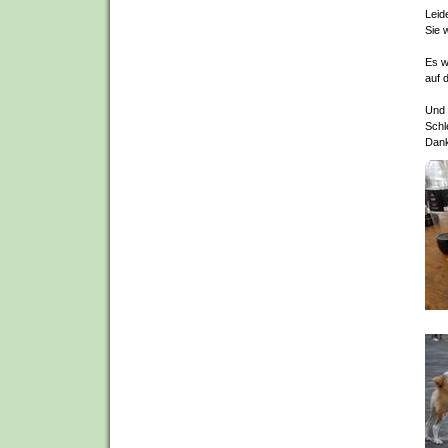
Leid
Sie 
Es w
auf 
Und 
Schl
Dank