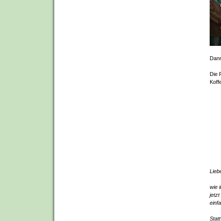
Dann
Die 
Koff
Lieb
wie 
jetz
einf
Stat