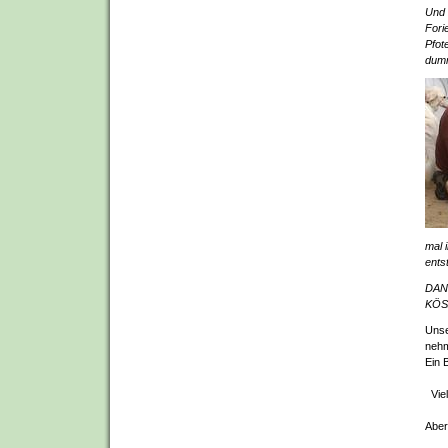
Und 
Fori
Pfot
dumm
mal 
ents
DAN
KÖ
Unse
neh
Ein 
Viel
Aber