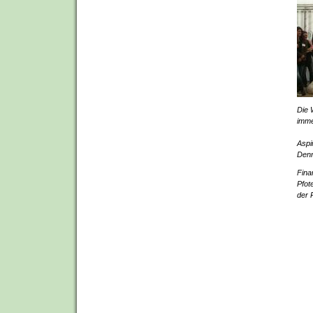
Die 
imme
Aspi
Denn
Fina
Pfot
der 