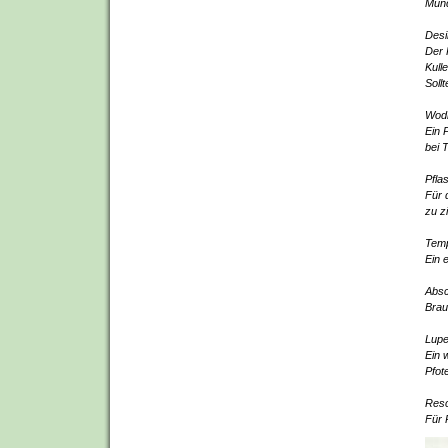
Mund
Desi
Der 
Kull
Soll
Wod
Ein 
bei 
Pfla
Für 
zu zi
Tem
Ein 
Absc
Brau
Lup
Ein 
Pfot
Res
Für 