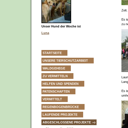
Zelt
Es i
zu n
Unser Hund der Woche ist
Luna
STARTSEITE
UNSERE TIERSCHUTZARBEIT
WALDGEHEGE
ZU VERMITTELN
Laun
Lang
HELFEN UND SPENDEN
Es i
PATENSCHAFTEN
umhe
VERMITTELT
REGENBOGENBRÜCKE
LAUFENDE PROJEKTE
ABGESCHLOSSENE PROJEKTE