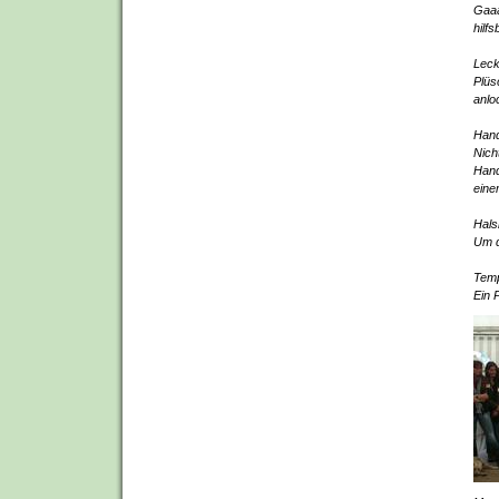
Gaaa
hilf
Lec
Plüs
anlo
Han
Nich
Hand
eine
Hals
Um d
Tem
Ein 