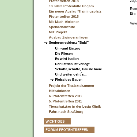
zugu
Pfotentreffen 2018
10 Jahre Pfotenhilfe Ungarn
Remo
Ein neuer Auslauf/Trainingsplatz
Ein 
Pfotentreffen 2015
Mit-Mach-Aktionen
Viel
Spendenaufrufe
MIT Projekt
Ausbau Zwingeranlagen!
Seniorenresidenz "Bubi"
Um-und Einzug!
Die Fliesen
Es wird isoliert
Der Estrich ist verlegt
Schaffe,schaffe, Häusle baue
Und weiter geht´s...
Fleissiges Bauen
Projekt der Tierärztekammer
Hilfsaktionen
6. Pfotentreffen 2012
5. Pfotentreffen 2011
Tierschutztag in der Lesia Klinik
Fahrt nach Straßburg
WICHTIGES
FORUM PFOTENTREFFEN