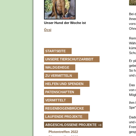
Bei 
Ihne
Unser Hund der Woche ist
vorst
Ohne
Öcsi
Remo
Währ
kümm
STARTSEITE
Schu
UNSERE TIERSCHUTZARBEIT
Er p
gebe
WALDGEHEGE
So h
und 
ZU VERMITTELN
HELFEN UND SPENDEN
Das 
von 
PATENSCHAFTEN
Mögl
VERMITTELT
Ihm h
Spe"
REGENBOGENBRÜCKE
LAUFENDE PROJEKTE
Dadu
und 
ABGESCHLOSSENE PROJEKTE
Frem
gesp
Pfotentreffen 2022