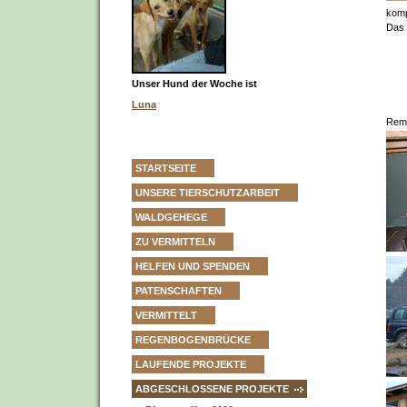
kompl
Das 
Unser Hund der Woche ist
Luna
Remo
STARTSEITE
UNSERE TIERSCHUTZARBEIT
WALDGEHEGE
ZU VERMITTELN
HELFEN UND SPENDEN
PATENSCHAFTEN
VERMITTELT
REGENBOGENBRÜCKE
LAUFENDE PROJEKTE
ABGESCHLOSSENE PROJEKTE