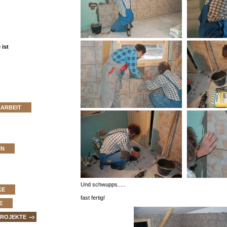
ist
ZARBEIT
EN
Und schwupps.....
KE
fast fertig!
E
PROJEKTE