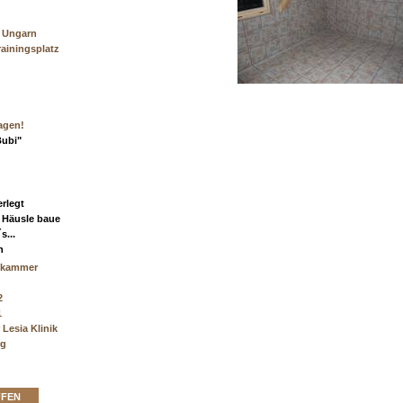
e Ungarn
rainingsplatz
agen!
Bubi"
!
erlegt
, Häusle baue
s...
n
tekammer
2
1
 Lesia Klinik
rg
FFEN