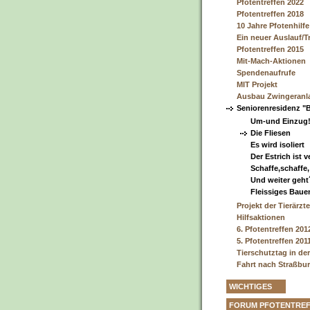
Pfotentreffen 2022
Pfotentreffen 2018
10 Jahre Pfotenhilf
Ein neuer Auslauf/T
Pfotentreffen 2015
Mit-Mach-Aktionen
Spendenaufrufe
MIT Projekt
Ausbau Zwingeranl
Seniorenresidenz "
Um-und Einzug
Die Fliesen
Es wird isoliert
Der Estrich ist v
Schaffe,schaffe
Und weiter geht´
Fleissiges Baue
Projekt der Tierärz
Hilfsaktionen
6. Pfotentreffen 201
5. Pfotentreffen 201
Tierschutztag in der
Fahrt nach Straßbu
WICHTIGES
FORUM PFOTENTRE