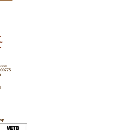
asse
900775
S
l
hop