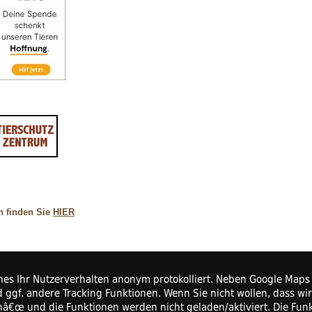
n finden Sie
HIER
elches Ihr Nutzerverhalten anonym protokolliert. Neben Google Ma
 ggf. andere Tracking Funktionen. Wenn Sie nicht wollen, dass wi
e.V.
enâ€œ und die Funktionen werden nicht geladen/aktiviert. Die Fu