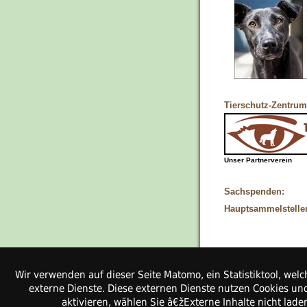
Tierschutz-Zentrum
Unser Partnerverein
Sachspenden:
Hauptsammelstelle
Wir verwenden auf dieser Seite Matomo, ein Statistiktool, w
Kontakt
externe Dienste. Diese externen Dienste nutzen Cookies und
Pfotenhilfe-Ungarn 
aktivieren, wählen Sie â€žExterne Inhalte nicht lad