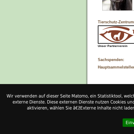
Tierschutz-Zentrum
Unser Partnerverein
Sachspenden:
Hauptsammelstelle
Wir verwenden auf dieser Seite Matomo, ein Statistiktool, w
Kontakt
externe Dienste. Diese externen Dienste nutzen Cookies und
Pfotenhilfe-Ungarn 
aktivieren, wählen Sie â€žExterne Inhalte nicht lad
Stolzmoor 3
24790 Haßmoor
Ein
Weitere Kontaktdaten