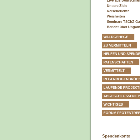
Live aus Deutschla
Unsere Ziele
Reiseberichte
Weisheiten
Seminare TSChZ Ga
Bericht über Ungar
WALDGEHEGE
ZU VERMITTELN
HELFEN UND SPEND
PATENSCHAFTEN
VERMITTELT
REGENBOGENBRÜC
LAUFENDE PROJEKT
ABGESCHLOSSENE 
WICHTIGES
FORUM PFOTENTRE
Spendenkonto