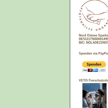
Nord Ostsee Spark
DE51217500000149
BIC: NOLADE21NO
Spenden via PayPa
VETO-Tierschutzs