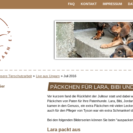
FAQ
KONTAKT
IMPRESSUM
DA
sere Tierschutzarbeit
»
Live aus Ungarn
»
Juli 2016
ier
PÄCKCHEN FÜR LARA, BIBI UND 
Vor kurzem fand die Rückfahrt der Julitour statt und dabei 
Päckchen von Paten für Ihre Patenhunde. Lara, Bibi, Jorda
kamen in den Genuss, ein extra Päckchen mit vielen Leck
auch für den Pfleger von Tyson war ein extra Schmankerl d
Bei den folgenden Bilderserien können Sie beim "auspacke
Lara packt aus