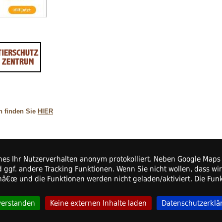
n finden Sie
HIER
elches Ihr Nutzerverhalten anonym protokolliert. Neben Google Ma
 ggf. andere Tracking Funktionen. Wenn Sie nicht wollen, dass wi
e.V.
enâ€œ und die Funktionen werden nicht geladen/aktiviert. Die Fu
verstanden
Keine externen Inhalte laden
Datenschutzerklä