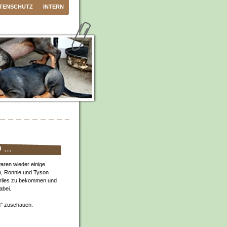
TENSCHUTZ
INTERN
...
waren wieder einige
n, Ronnie und Tyson
erlies zu bekommen und
abei.
n" zuschauen.