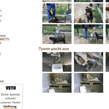
asse
900775
S
Tyson packt aus
l
hop