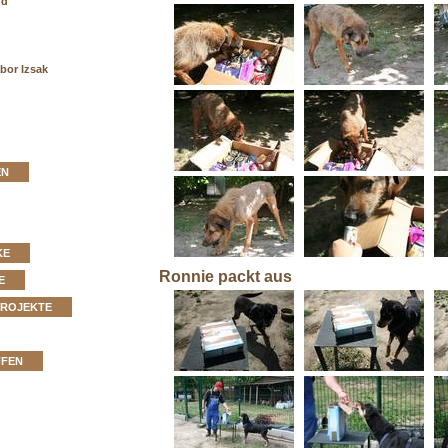
nd
bor Izsak
n
EN
KE
Ronnie packt aus
E
PROJEKTE
FFEN