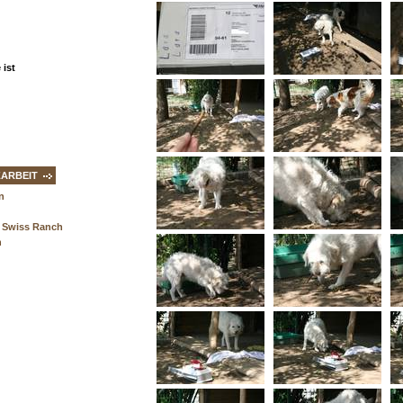
ist
ZARBEIT
n
 Swiss Ranch
n