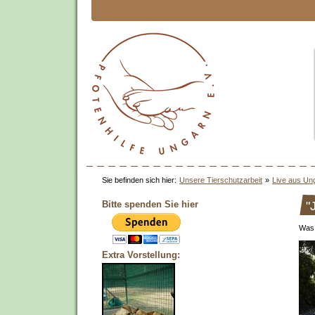
Sie befinden sich hier:
Unsere Tierschutzarbeit
»
Live aus Un
Bitte spenden Sie hier
"
Was 
Extra Vorstellung: