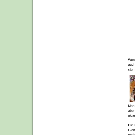
Wenn
auch
stum
Man 
aber
giga
Die 
Gieb
und 