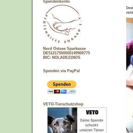
Spendenkonto
Deut
nich
Nord Ostsee Sparkasse
DE51217500000149900775
BIC: NOLADE21NOS
Spenden via PayPal
VETO-Tierschutzshop