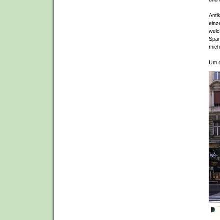
Anti
einz
welc
Span
mich
Um d