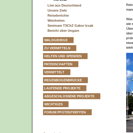
Rein
Live aus Deutschland
manc
Unsere Ziele
Reiseberichte
Was 
Weisheiten
wie 
Seminare TSChZ Gabor Izsak
Über
Bericht über Ungarn
über
prob
WALDGEHEGE
etwa
tele
ZU VERMITTELN
HELFEN UND SPENDEN
PATENSCHAFTEN
VERMITTELT
REGENBOGENBRÜCKE
LAUFENDE PROJEKTE
ABGESCHLOSSENE PROJEKTE
WICHTIGES
FORUM PFOTENTREFFEN