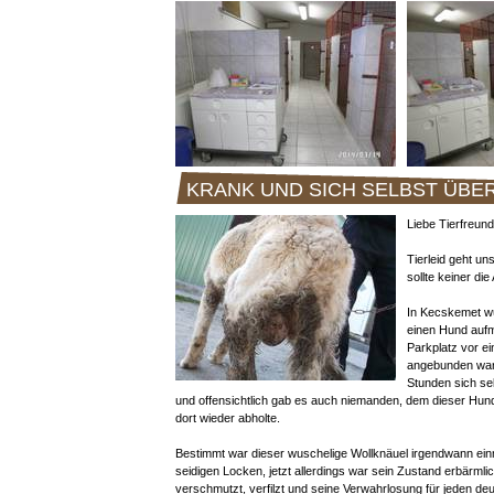
KRANK UND SICH SELBST ÜBE
Liebe Tierfreund
Tierleid geht uns
sollte keiner di
In Kecskemet w
einen Hund auf
Parkplatz vor 
angebunden war,
Stunden sich se
und offensichtlich gab es auch niemanden, dem dieser Hund
dort wieder abholte.
Bestimmt war dieser wuschelige Wollknäuel irgendwann ein
seidigen Locken, jetzt allerdings war sein Zustand erbärmlic
verschmutzt, verfilzt und seine Verwahrlosung für jeden deu