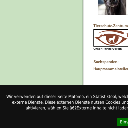
Tierschutz-Zentrum
Unser Partnerverein
Sachspenden:
Hauptsammelstelle
Wir verwenden auf dieser Seite Matomo, ein Statistiktool, w
Kontakt
externe Dienste. Diese externen Dienste nutzen Cookies und
Pfotenhilfe-Ungarn 
aktivieren, wählen Sie â€žExterne Inhalte nicht lad
Stolzmoor 3
24790 Haßmoor
Ein
Weitere Kontaktdaten