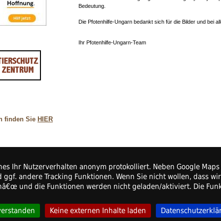
Bedeutung.
Die Pfotenhilfe-Ungarn bedankt sich für die Bilder und bei all
Ihr Pfotenhilfe-Ungarn-Team
n finden Sie
HIER
elches Ihr Nutzerverhalten anonym protokolliert. Neben Google Ma
 ggf. andere Tracking Funktionen. Wenn Sie nicht wollen, dass wi
e.V.
enâ€œ und die Funktionen werden nicht geladen/aktiviert. Die Fu
verstanden
Keine externen Inhalte laden
Datenschutzerklä