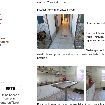
man die Chance dazu hat.
Ihr/euer Pfotenhilfe-Ungarn-Team
Jetzt erstrahlt 
!
Und endlich war
Krankenstation.
asse
"gedacht" haben 
900775
S
Weiter ging es 
wurde ebenso geputzt und desinfiziert, sowie auch die Schr
l
bestückt.
hop
Bei so viel Einsatzvermögen gewinnt der Begriff „Frühjahrs