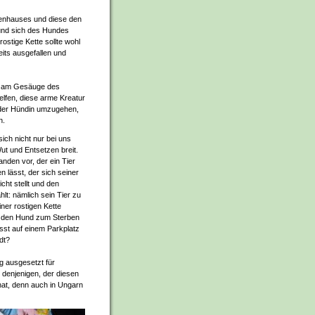
renhauses und diese den
und sich des Hundes
rostige Kette sollte wohl
its ausgefallen und
or am Gesäuge des
lfen, diese arme Kreatur
t der Hündin umzugehen,
n.
ich nicht nur bei uns
ut und Entsetzen breit.
nden vor, der ein Tier
n lässt, der sich seiner
cht stellt und den
lt: nämlich sein Tier zu
iner rostigen Kette
 den Hund zum Sterben
ässt auf einem Parkplatz
adt?
g ausgesetzt für
 denjenigen, der diesen
at, denn auch in Ungarn