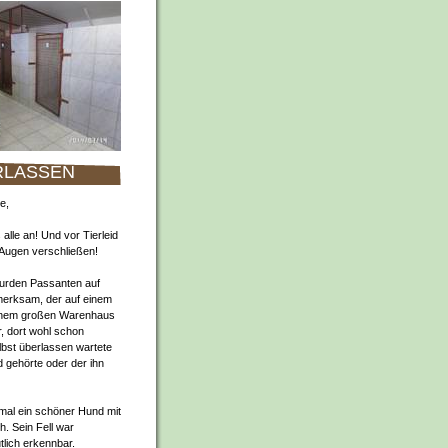
RLASSEN
e,
 alle an! Und vor Tierleid
e Augen verschließen!
urden Passanten auf
merksam, der auf einem
einem großen Warenhaus
 dort wohl schon
lbst überlassen wartete
 gehörte oder der ihn
mal ein schöner Hund mit
h. Sein Fell war
tlich erkennbar.