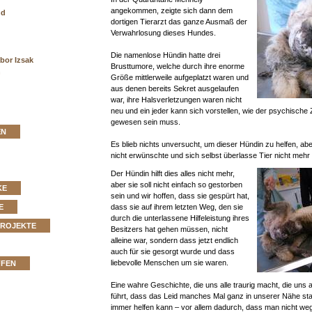
angekommen, zeigte sich dann dem
nd
dortigen Tierarzt das ganze Ausmaß der
Verwahrlosung dieses Hundes.
Die namenlose Hündin hatte drei
bor Izsak
Brusttumore, welche durch ihre enorme
n
Größe mittlerweile aufgeplatzt waren und
aus denen bereits Sekret ausgelaufen
war, ihre Halsverletzungen waren nicht
neu und ein jeder kann sich vorstellen, wie der psychische
gewesen sein muss.
EN
Es blieb nichts unversucht, um dieser Hündin zu helfen, abe
nicht erwünschte und sich selbst überlasse Tier nicht mehr
Der Hündin hilft dies alles nicht mehr,
aber sie soll nicht einfach so gestorben
KE
sein und wir hoffen, dass sie gespürt hat,
dass sie auf ihrem letzten Weg, den sie
E
durch die unterlassene Hilfeleistung ihres
PROJEKTE
Besitzers hat gehen müssen, nicht
alleine war, sondern dass jetzt endlich
auch für sie gesorgt wurde und dass
liebevolle Menschen um sie waren.
FFEN
Eine wahre Geschichte, die uns alle traurig macht, die uns
führt, dass das Leid manches Mal ganz in unserer Nähe sta
immer helfen kann – vor allem dadurch, dass man nicht weg