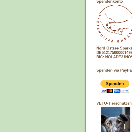
Spendenkonto
Nord Ostsee Spark
DE51217500000149
BIC: NOLADE21NO
Spenden via PayPa
VETO-Tierschutzs