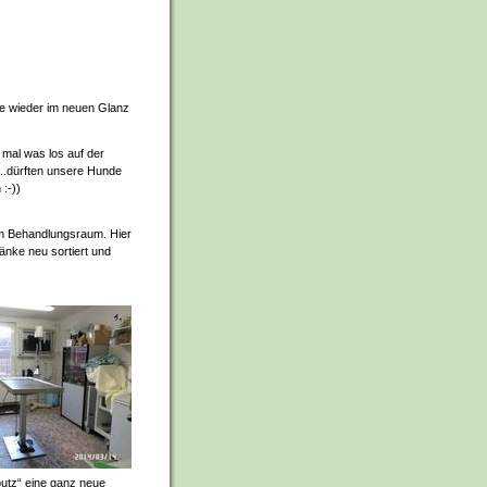
sie wieder im neuen Glanz
 mal was los auf der
...dürften unsere Hunde
:-))
im Behandlungsraum. Hier
änke neu sortiert und
putz“ eine ganz neue