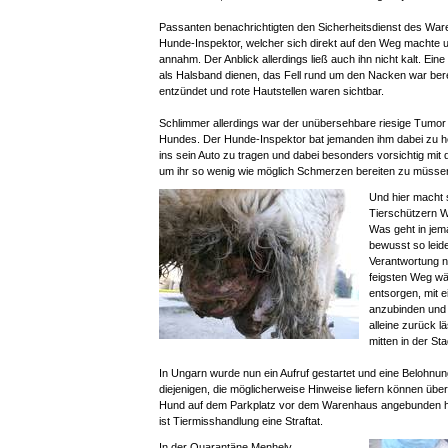
Passanten benachrichtigten den Sicherheitsdienst des Wa
Hunde-Inspektor, welcher sich direkt auf den Weg machte 
annahm. Der Anblick allerdings ließ auch ihn nicht kalt. Eine 
als Halsband dienen, das Fell rund um den Nacken war bere
entzündet und rote Hautstellen waren sichtbar.
Schlimmer allerdings war der unübersehbare riesige Tum
Hundes. Der Hunde-Inspektor bat jemanden ihm dabei zu he
ins sein Auto zu tragen und dabei besonders vorsichtig mi
um ihr so wenig wie möglich Schmerzen bereiten zu müsse
Und hier macht s
Tierschützern W
Was geht in jema
bewusst so leide
Verantwortung ni
feigsten Weg wäh
entsorgen, mit e
anzubinden und
alleine zurück l
mitten in der St
In Ungarn wurde nun ein Aufruf gestartet und eine Belohnun
diejenigen, die möglicherweise Hinweise liefern können über
Hund auf dem Parkplatz vor dem Warenhaus angebunden h
ist Tiermisshandlung eine Straftat.
In der Quarantäne Menhely