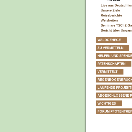
Live aus Deutschla
Unsere Ziele
Reiseberichte
Weisheiten
Seminare TSChZ Ga
Bericht über Ungar
WALDGEHEGE
ZU VERMITTELN
HELFEN UND SPEND
PATENSCHAFTEN
VERMITTELT
REGENBOGENBRÜC
LAUFENDE PROJEKT
ABGESCHLOSSENE 
WICHTIGES
FORUM PFOTENTRE