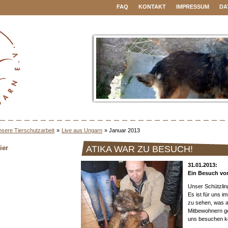
FAQ
KONTAKT
IMPRESSUM
DA
sere Tierschutzarbeit
»
Live aus Ungarn
»
Januar 2013
ier
ATIKA WAR ZU BESUCH!
31.01.2013:
Ein Besuch von
Unser Schützlin
Es ist für uns 
zu sehen, was 
Mitbewohnern ge
uns besuchen 