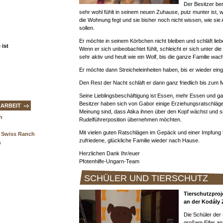
Der Besitzer ber
sehr wohl fühlt in seinem neuen Zuhause, putz munter ist, w
die Wohnung fegt und sie bisher noch nicht wissen, wie s
sollen.
Er möchte in seinem Körbchen nicht bleiben und schläft lie
ist
Wenn er sich unbeobachtet fühlt, schleicht er sich unter die
sehr aktiv und heult wie ein Wolf, bis die ganze Familie wach
Er möchte dann Streicheleinheiten haben, bis er wieder eing
Den Rest der Nacht schläft er dann ganz friedlich bis zum
Seine Lieblingsbeschäftigung ist Essen, mehr Essen und ga
Besitzer haben sich von Gabor einige Erziehungsratschläge 
ZARBEIT
Meinung sind, dass Atika ihnen über den Kopf wächst und s
n
Rudelführerposition übernehmen möchten.
Mit vielen guten Ratschlägen im Gepäck und einer Impfung f
 Swiss Ranch
zufriedene, glückliche Familie wieder nach Hause.
n
Herzlichen Dank Ihr/euer
Pfotenhilfe-Ungarn-Team
SCHÜLER UND TIERSCHUTZ
Tierschutzproj
an der Kodály
Die Schüler der 
großem Eifer an