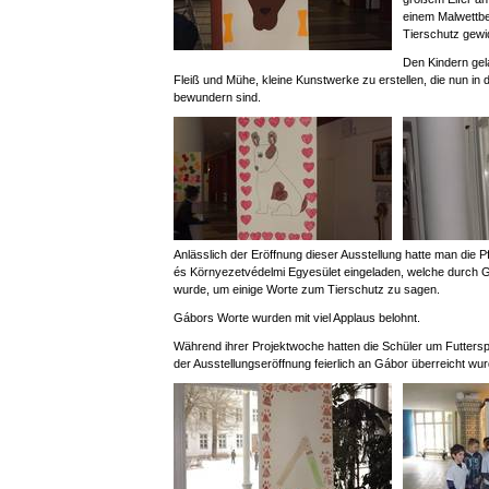
einem Malwettb
Tierschutz gewi
Den Kindern gela
Fleiß und Mühe, kleine Kunstwerke zu erstellen, die nun in 
bewundern sind.
Anlässlich der Eröffnung dieser Ausstellung hatte man die Pf
és Környezetvédelmi Egyesület eingeladen, welche durch G
wurde, um einige Worte zum Tierschutz zu sagen.
Gábors Worte wurden mit viel Applaus belohnt.
Während ihrer Projektwoche hatten die Schüler um Futters
der Ausstellungseröffnung feierlich an Gábor überreicht wu