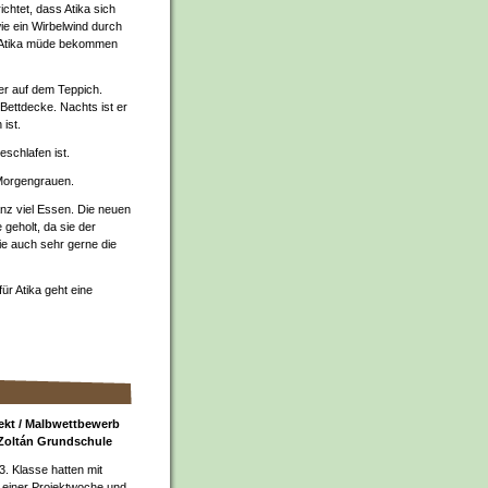
ichtet, dass Atika sich
ie ein Wirbelwind durch
ie Atika müde bekommen
ber auf dem Teppich.
 Bettdecke. Nachts ist er
 ist.
eschlafen ist.
 Morgengrauen.
nz viel Essen. Die neuen
geholt, da sie der
ie auch sehr gerne die
ür Atika geht eine
ekt / Malbwettbewerb
 Zoltán Grundschule
3. Klasse hatten mit
 einer Projektwoche und