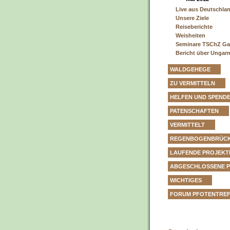
Live aus Deutschla
Unsere Ziele
Reiseberichte
Weisheiten
Seminare TSChZ Ga
Bericht über Ungar
WALDGEHEGE
ZU VERMITTELN
HELFEN UND SPEND
PATENSCHAFTEN
VERMITTELT
REGENBOGENBRÜC
LAUFENDE PROJEKT
ABGESCHLOSSENE 
WICHTIGES
FORUM PFOTENTRE