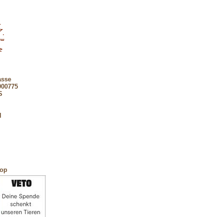
asse
900775
S
l
hop