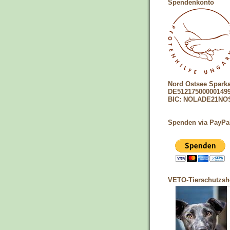
Spendenkonto
Nord Ostsee Spark
DE51217500000149
BIC: NOLADE21NO
Spenden via PayPa
VETO-Tierschutzs