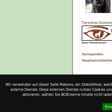
Tierschutz-Zentrum
Unser Partnerverein
Sachspenden:
Hauptsammelstelle
Wir verwenden auf dieser Seite Matomo, ein Statistiktool, w
Kontakt
externe Dienste. Diese externen Dienste nutzen Cookies und
Pfotenhilfe-Ungarn 
aktivieren, wählen Sie â€žExterne Inhalte nicht lad
Stolzmoor 3
24790 Haßmoor
Ein
Weitere Kontaktdaten