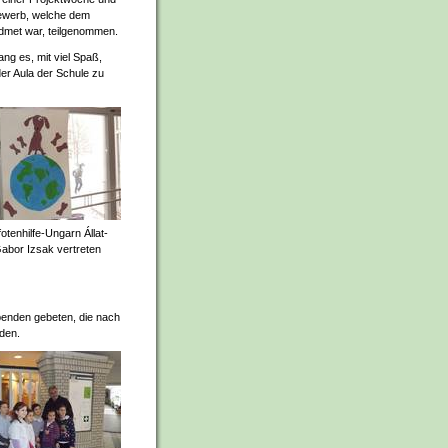
ewerb, welche dem
dmet war, teilgenommen.
ng es, mit viel Spaß,
der Aula der Schule zu
otenhilfe-Ungarn Állat-
abor Izsak vertreten
penden gebeten, die nach
rden.