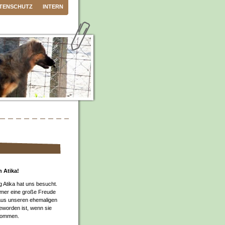
TENSCHUTZ
INTERN
 Atika!
g Atika hat uns besucht.
immer eine große Freude
aus unseren ehemaligen
worden ist, wenn sie
kommen.