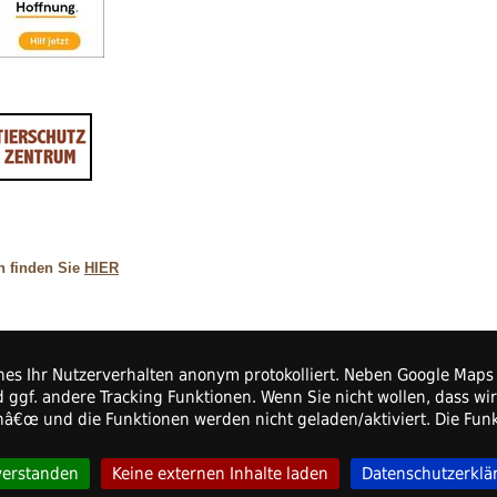
n finden Sie
HIER
elches Ihr Nutzerverhalten anonym protokolliert. Neben Google Ma
 ggf. andere Tracking Funktionen. Wenn Sie nicht wollen, dass wi
e.V.
enâ€œ und die Funktionen werden nicht geladen/aktiviert. Die Fu
verstanden
Keine externen Inhalte laden
Datenschutzerklä