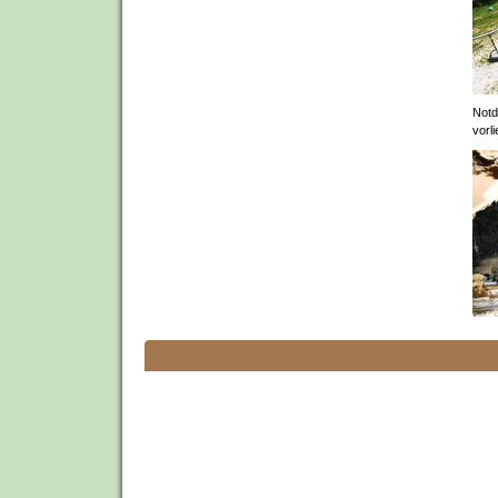
Notd
vorl