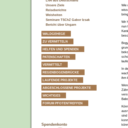
Live aus Deutschland
Wie 
Unsere Ziele
wiss
Reiseberichte
brin
Weisheiten
Seminare TSChZ Gabor Izsak
Wir 
Bericht über Ungarn
nun 
Kani
WALDGEHEGE
besc
ZU VERMITTELN
Bogy
grun
HELFEN UND SPENDEN
beko
scho
PATENSCHAFTEN
lauf
VERMITTELT
In d
REGENBOGENBRÜCKE
wach
ihm k
LAUFENDE PROJEKTE
Wenn
ABGESCHLOSSENE PROJEKTE
Zähn
vers
WICHTIGES
Babo
FORUM PFOTENTREFFEN
Könn
ausr
sind
konn
Spendenkonto
könn