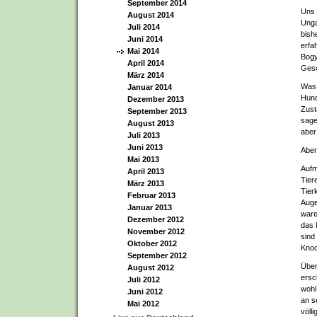
September 2014
Uns 
August 2014
Unga
Juli 2014
bish
Juni 2014
erfa
Mai 2014
Bogy
April 2014
Gesc
März 2014
Was 
Januar 2014
Hund
Dezember 2013
Zust
September 2013
sage
August 2013
aber
Juli 2013
Juni 2013
Aber
Mai 2013
Aufm
April 2013
Tiere
März 2013
Tier
Februar 2013
Auge
Januar 2013
ware
Dezember 2012
das 
November 2012
sind
Oktober 2012
Knoc
September 2012
Über
August 2012
ersc
Juli 2012
wohl
Juni 2012
an s
Mai 2012
völl