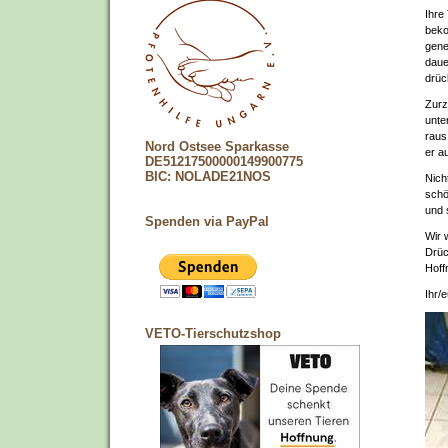
Ihre
beko
gene
daue
drüc
Zurz
unte
raus
Nord Ostsee Sparkasse
er a
DE51217500000149900775
BIC: NOLADE21NOS
Nich
schö
und 
Spenden via PayPal
Wir 
Drüc
Hoff
Ihr/
VETO-Tierschutzshop