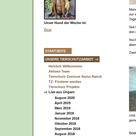
Manc
nur 
Tage
Unser Hund der Woche ist
Seit
Öcsi
drin
Noch
aben
STARTSEITE
Zwei
UNSERE TIERSCHUTZARBEIT
Herzlich Willkommen
Aktives Team
Tierschutz-Zentrum Swiss Ranch
TZ- Förderer werden
Tierschutz Projekte
Live aus Ungarn
August 2020
April 2019
März 2019
Januar 2019
Und 
November 2018
geme
Oktober 2018
September 2018
Beid
August 2018