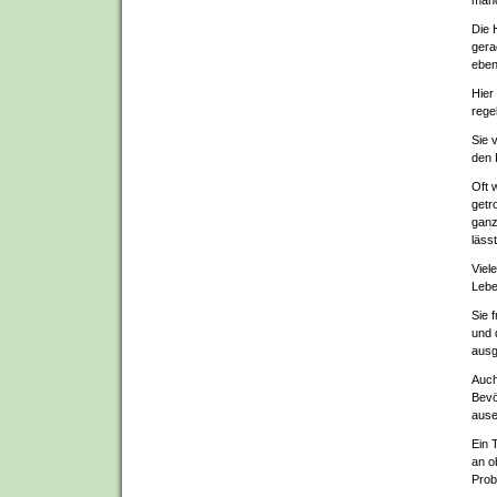
manc
Die 
gera
ebenf
Hier
rege
Sie 
den 
Oft 
getr
ganz
läss
Viel
Lebe
Sie 
und 
ausg
Auch
Bevö
ause
Ein 
an o
Prob